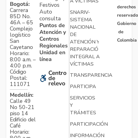
A VÍCTIMAS
Bogotá:
Festivos
derechos
Carrera
Auto
SNARIV-
reservado
85D No.
consulta
SISTEMA
46A – 65
Gobierno
Puntos de
NACIONAL
Complejo
Atención y
de
logístico
DE
Centros
Colombia
San
ATENCIÓN Y
Regionales
Cayetano
REPARACIÓN
Unidad en
Horario:
INTEGRAL A
línea
8:00 a.m. –
VÍCTIMAS
4:00 p.m.
Código
Centro
TRANSPARENCIA
Postal:
de
relevo
111071
PARTICIPA
Medellín:
SERVICIOS
Calle 49
Y
No 50-21
TRÁMITES
piso 14
Edificio del
PARTICIPACIÓN
Café
Horario:
INFORMACIÓN
8:00 a.m. –