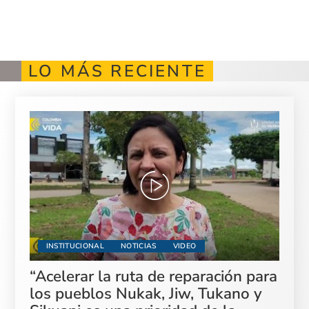
LO MÁS RECIENTE
INSTITUCIONAL
NOTICIAS
VIDEO
“Acelerar la ruta de reparación para
los pueblos Nukak, Jiw, Tukano y