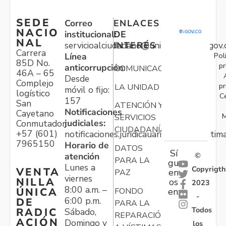
SEDE
Correo
ENLACES
NACIO
institucional:
DE
NAL
servicioalciudadano@unidadvictimas.gov.
INTERÉS
Carrera
Pol
Línea
85D No.
pr
anticorrupción:
COMUNICACIONES
46A – 65
Desde
Complejo
pr
LA UNIDAD
móvil o fijo:
logístico
C
157
San
ATENCIÓN Y
Notificaciones
Cayetano
M
SERVICIOS
judiciales:
Conmutador:
CIUDADANÍA
+57 (601)
notificaciones.juridicauariv@unidadvictim
7965150
Horario de
DATOS
Sí
atención
©
PARA LA
gu
Lunes a
Copyrigth
VENTA
en
PAZ
viernes
NILLA
os
2023
8:00 a.m. –
ÚNICA
FONDO
en:
-
6:00 p.m.
DE
PARA LA
Todos
RADIC
Sábado,
REPARACIÓN
ACIÓN
Domingo y
los