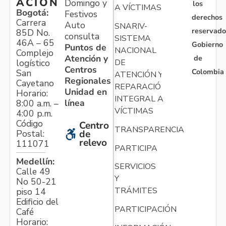
ACIÓN
Domingo y
los
A VÍCTIMAS
Bogotá:
Festivos
derechos
Carrera
Auto
SNARIV-
reservado
85D No.
consulta
SISTEMA
46A – 65
Gobierno
Puntos de
NACIONAL
Complejo
Atención y
de
logístico
DE
Centros
Colombia
San
ATENCIÓN Y
Regionales
Cayetano
REPARACIÓN
Unidad en
Horario:
INTEGRAL A
línea
8:00 a.m. –
VÍCTIMAS
4:00 p.m.
Código
Centro
TRANSPARENCIA
Postal:
de
relevo
111071
PARTICIPA
Medellín:
SERVICIOS
Calle 49
Y
No 50-21
TRÁMITES
piso 14
Edificio del
PARTICIPACIÓN
Café
Horario: