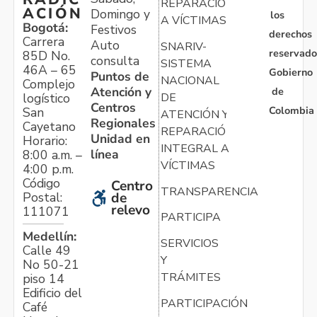
REPARACIÓN
ACIÓN
Domingo y
los
A VÍCTIMAS
Bogotá:
Festivos
derechos
Carrera
Auto
SNARIV-
reservado
85D No.
consulta
SISTEMA
46A – 65
Gobierno
Puntos de
NACIONAL
Complejo
Atención y
de
logístico
DE
Centros
Colombia
San
ATENCIÓN Y
Regionales
Cayetano
REPARACIÓN
Unidad en
Horario:
INTEGRAL A
línea
8:00 a.m. –
VÍCTIMAS
4:00 p.m.
Código
Centro
TRANSPARENCIA
Postal:
de
relevo
111071
PARTICIPA
Medellín:
SERVICIOS
Calle 49
Y
No 50-21
TRÁMITES
piso 14
Edificio del
PARTICIPACIÓN
Café