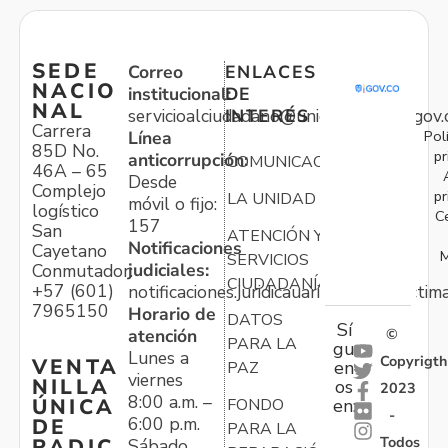
SEDE
Correo
ENLACES
NACIO
institucional:
DE
NAL
servicioalciudadano@unidadvictimas.gov.
INTERÉS
Carrera
Pol
Línea
85D No.
pr
anticorrupción:
COMUNICACIONES
46A – 65
Desde
Complejo
pr
LA UNIDAD
móvil o fijo:
logístico
C
157
San
ATENCIÓN Y
Notificaciones
Cayetano
M
SERVICIOS
judiciales:
Conmutador:
CIUDADANÍA
+57 (601)
notificaciones.juridicauariv@unidadvictim
7965150
Horario de
DATOS
Sí
atención
©
PARA LA
gu
Lunes a
Copyrigth
VENTA
en
PAZ
viernes
NILLA
os
2023
8:00 a.m. –
ÚNICA
FONDO
en:
-
6:00 p.m.
DE
PARA LA
Todos
RADIC
Sábado,