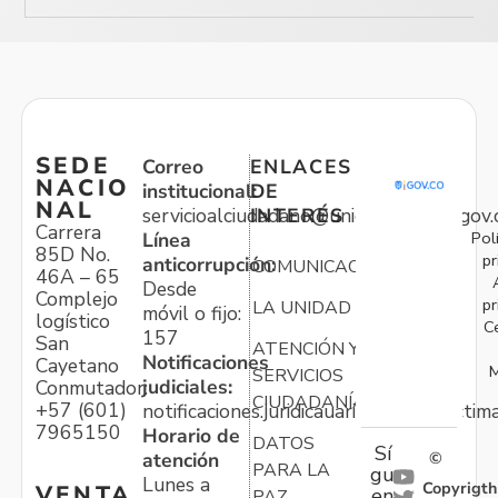
SEDE
Correo
ENLACES
NACIO
institucional:
DE
NAL
servicioalciudadano@unidadvictimas.gov.
INTERÉS
Carrera
Pol
Línea
85D No.
pr
anticorrupción:
COMUNICACIONES
46A – 65
Desde
Complejo
pr
LA UNIDAD
móvil o fijo:
logístico
C
157
San
ATENCIÓN Y
Notificaciones
Cayetano
M
SERVICIOS
judiciales:
Conmutador:
CIUDADANÍA
+57 (601)
notificaciones.juridicauariv@unidadvictim
7965150
Horario de
DATOS
Sí
atención
©
PARA LA
gu
Lunes a
Copyrigth
VENTA
en
PAZ