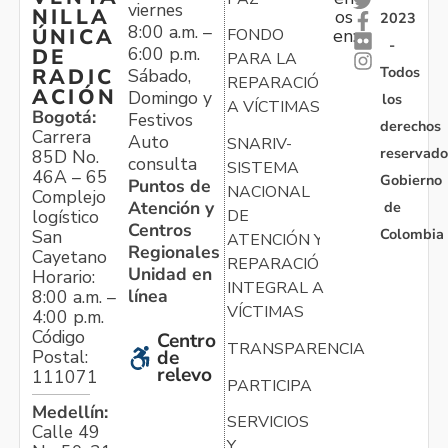
viernes
NILLA
os
2023
8:00 a.m. –
ÚNICA
FONDO
en:
-
6:00 p.m.
DE
PARA LA
Todos
RADIC
Sábado,
REPARACIÓN
ACIÓN
Domingo y
los
A VÍCTIMAS
Bogotá:
Festivos
derechos
Carrera
Auto
SNARIV-
reservado
85D No.
consulta
SISTEMA
46A – 65
Gobierno
Puntos de
NACIONAL
Complejo
Atención y
de
logístico
DE
Centros
Colombia
San
ATENCIÓN Y
Regionales
Cayetano
REPARACIÓN
Unidad en
Horario:
INTEGRAL A
línea
8:00 a.m. –
VÍCTIMAS
4:00 p.m.
Código
Centro
TRANSPARENCIA
Postal:
de
relevo
111071
PARTICIPA
Medellín:
SERVICIOS
Calle 49
Y