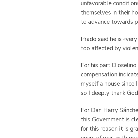
unfavorable condition
themselves in their h
to advance towards pr
Prado said he is «very
too affected by violen
For his part Dioselino
compensation indicated
myself a house since I
so I deeply thank God 
For Dan Harry Sánchez 
this Government is cle
for this reason it is 
years of war, with pos