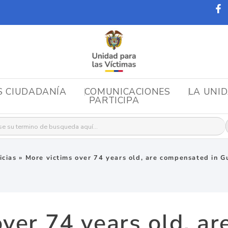
S CIUDADANÍA
COMUNICACIONES
LA UNI
PARTICIPA
r:
icias
»
More victims over 74 years old, are compensated in G
over 74 years old, a