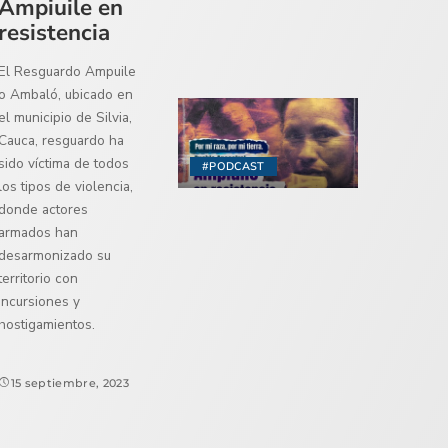
Ampiuile en
resistencia
El Resguardo Ampuile
o Ambaló, ubicado en
el municipio de Silvia,
Cauca, resguardo ha
sido víctima de todos
#PODCAST
los tipos de violencia,
donde actores
armados han
desarmonizado su
territorio con
incursiones y
hostigamientos.
15 septiembre, 2023