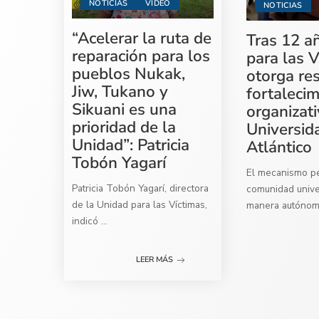
NOTICIAS
VIDEO
NOTICIAS
“Acelerar la ruta de
Tras 12 a
reparación para los
para las V
pueblos Nukak,
otorga re
Jiw, Tukano y
fortaleci
Sikuani es una
organizati
prioridad de la
Universid
Unidad”: Patricia
Atlántico
Tobón Yagarí
El mecanismo per
Patricia Tobón Yagarí, directora
comunidad univer
de la Unidad para las Víctimas,
manera autóno
indicó
...
LEER MÁS