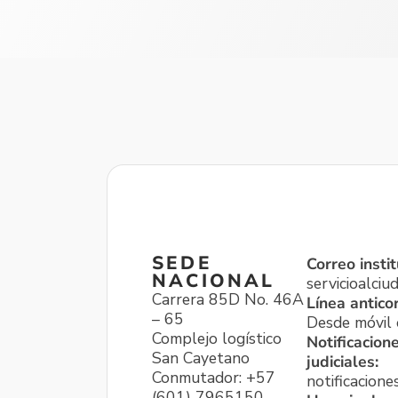
SEDE
Correo instit
NACIONAL
servicioalci
Carrera 85D No. 46A
Línea antico
– 65
Desde móvil o
Complejo logístico
Notificacion
San Cayetano
judiciales:
Conmutador: +57
notificacione
(601) 7965150