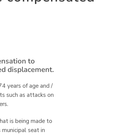
ensation to
ced displacement.
74 years of age and /
cts such as attacks on
ers.
that is being made to
s municipal seat in