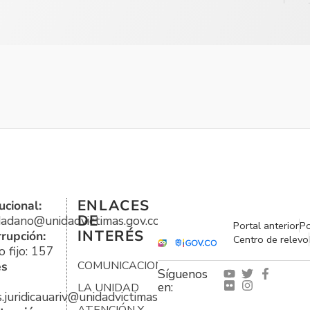
ENLACES
ucional:
DE
udadano@unidadvictimas.gov.co
Portal anterior
Po
INTERÉS
rrupción:
Centro de relevo
 fijo: 157
es
COMUNICACIONES
Síguenos
en:
LA UNIDAD
s.juridicauariv@unidadvictimas.gov.co
ATENCIÓN Y