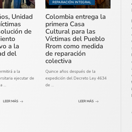
REPARACIÓN INTEGRAL
ños, Unidad
Colombia entrega la
íctimas
primera Casa
solución de
Cultural para las
miento
Víctimas del Pueblo
vo a la
Rrom como medida
ad del
de reparación
colectiva
mitirá a la
Quince años después de la
sitaria ejecutar de
expedición del Decreto Ley 4634
ma
...
de
...
LEER MÁS
LEER MÁS