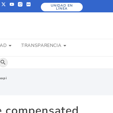
UNIDAD EN
LÍNEA
DAD
TRANSPARENCIA
Botón de búsqueda
uapi
re compensated