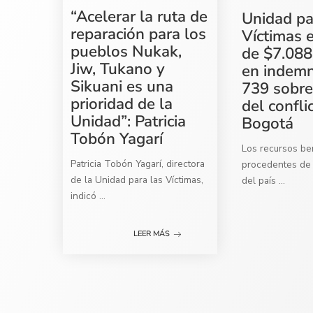
“Acelerar la ruta de
Unidad pa
reparación para los
Víctimas 
pueblos Nukak,
de $7.088
Jiw, Tukano y
en indemn
Sikuani es una
739 sobre
prioridad de la
del confli
Unidad”: Patricia
Bogotá
Tobón Yagarí
Los recursos ben
Patricia Tobón Yagarí, directora
procedentes de 
de la Unidad para las Víctimas,
del país
...
indicó
...
LEER MÁS