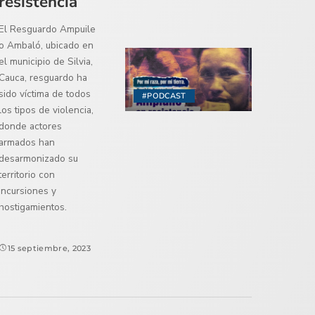
resistencia
El Resguardo Ampuile
o Ambaló, ubicado en
el municipio de Silvia,
Cauca, resguardo ha
sido víctima de todos
#PODCAST
los tipos de violencia,
donde actores
armados han
desarmonizado su
territorio con
incursiones y
hostigamientos.
15 septiembre, 2023