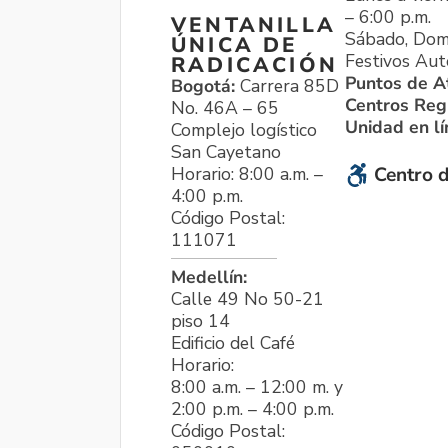
– 6:00 p.m.
VENTANILLA
Sábado, Dom
ÚNICA DE
Festivos Aut
RADICACIÓN
Puntos de A
Bogotá:
Carrera 85D
Centros Reg
No. 46A – 65
Unidad en l
Complejo logístico
San Cayetano
Horario: 8:00 a.m. –
Centro d
4:00 p.m.
Código Postal:
111071
Medellín:
Calle 49 No 50-21
piso 14
Edificio del Café
Horario:
8:00 a.m. – 12:00 m. y
2:00 p.m. – 4:00 p.m.
Código Postal: