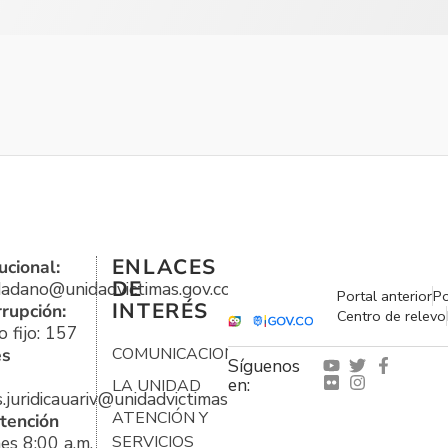
ENLACES
ucional:
DE
udadano@unidadvictimas.gov.co
Portal anterior
Po
INTERÉS
rrupción:
Centro de relevo
 fijo: 157
es
COMUNICACIONES
Síguenos
en:
LA UNIDAD
s.juridicauariv@unidadvictimas.gov.co
ATENCIÓN Y
tención
es 8:00 a.m.
SERVICIOS