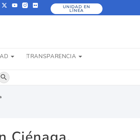
UNIDAD EN
LÍNEA
DAD
TRANSPARENCIA
Botón de búsqueda
a
n Ciénaga,