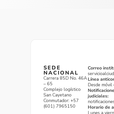
SEDE
Correo instit
NACIONAL
servicioalci
Carrera 85D No. 46A
Línea antico
– 65
Desde móvil o
Complejo logístico
Notificacion
San Cayetano
judiciales:
Conmutador: +57
notificacione
(601) 7965150
Horario de a
Lunes a viern