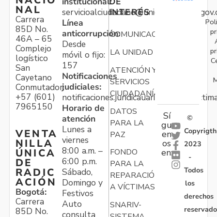
NACIO
institucional:
DE
NAL
servicioalciudadano@unidadvictimas.gov.
INTERÉS
Carrera
Pol
Línea
85D No.
pr
anticorrupción:
COMUNICACIONES
46A – 65
Desde
Complejo
pr
LA UNIDAD
móvil o fijo:
logístico
C
157
San
ATENCIÓN Y
Notificaciones
Cayetano
M
SERVICIOS
judiciales:
Conmutador:
CIUDADANÍA
+57 (601)
notificaciones.juridicauariv@unidadvictim
7965150
Horario de
DATOS
Sí
atención
©
PARA LA
gu
Lunes a
Copyrigth
VENTA
en
PAZ
viernes
NILLA
os
2023
8:00 a.m. –
ÚNICA
FONDO
en:
-
6:00 p.m.
DE
PARA LA
Todos
RADIC
Sábado,
REPARACIÓN
ACIÓN
Domingo y
los
A VÍCTIMAS
Bogotá:
Festivos
derechos
Carrera
Auto
SNARIV-
reservado
85D No.
consulta
SISTEMA