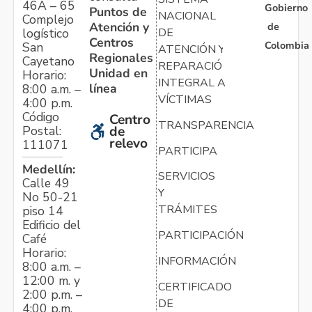
46A – 65
Gobierno
Puntos de
NACIONAL
Complejo
Atención y
de
logístico
DE
Centros
Colombia
San
ATENCIÓN Y
Regionales
Cayetano
REPARACIÓN
Unidad en
Horario:
INTEGRAL A
línea
8:00 a.m. –
VÍCTIMAS
4:00 p.m.
Código
Centro
TRANSPARENCIA
Postal:
de
relevo
111071
PARTICIPA
Medellín:
SERVICIOS
Calle 49
Y
No 50-21
TRÁMITES
piso 14
Edificio del
PARTICIPACIÓN
Café
Horario:
INFORMACIÓN
8:00 a.m. –
12:00 m. y
CERTIFICADO
2:00 p.m. –
DE
4:00 p.m.