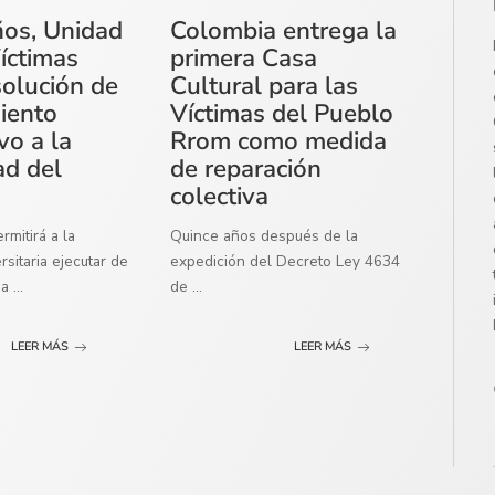
ños, Unidad
Colombia entrega la
íctimas
primera Casa
solución de
Cultural para las
miento
Víctimas del Pueblo
vo a la
Rrom como medida
ad del
de reparación
colectiva
mitirá a la
Quince años después de la
sitaria ejecutar de
expedición del Decreto Ley 4634
ma
...
de
...
LEER MÁS
LEER MÁS