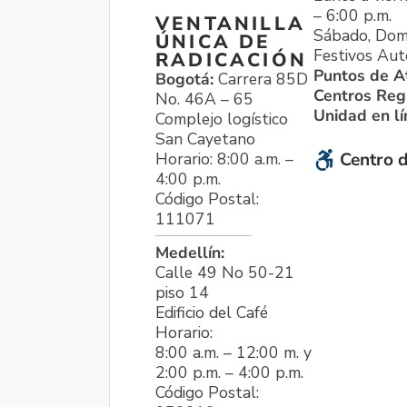
– 6:00 p.m.
VENTANILLA
Sábado, Dom
ÚNICA DE
Festivos Aut
RADICACIÓN
Puntos de A
Bogotá:
Carrera 85D
Centros Reg
No. 46A – 65
Unidad en l
Complejo logístico
San Cayetano
Horario: 8:00 a.m. –
Centro d
4:00 p.m.
Código Postal:
111071
Medellín:
Calle 49 No 50-21
piso 14
Edificio del Café
Horario:
8:00 a.m. – 12:00 m. y
2:00 p.m. – 4:00 p.m.
Código Postal: