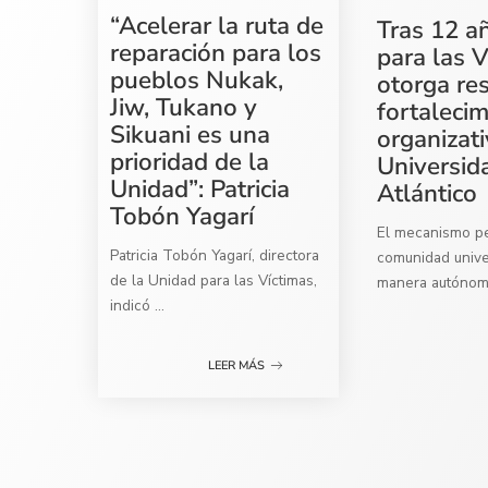
“Acelerar la ruta de
Tras 12 a
reparación para los
para las V
pueblos Nukak,
otorga re
Jiw, Tukano y
fortaleci
Sikuani es una
organizati
prioridad de la
Universid
Unidad”: Patricia
Atlántico
Tobón Yagarí
El mecanismo per
Patricia Tobón Yagarí, directora
comunidad univer
de la Unidad para las Víctimas,
manera autóno
indicó
...
LEER MÁS