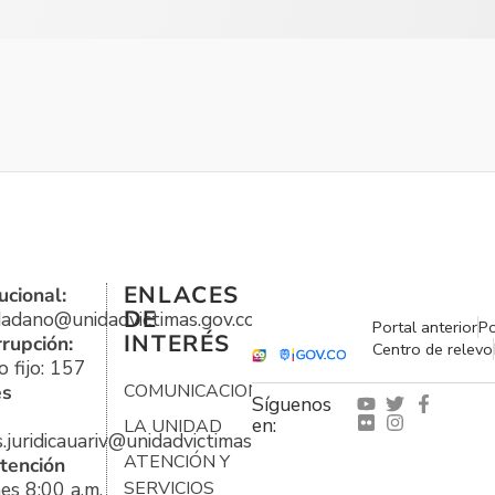
ENLACES
ucional:
DE
udadano@unidadvictimas.gov.co
Portal anterior
Po
INTERÉS
rrupción:
Centro de relevo
 fijo: 157
es
COMUNICACIONES
Síguenos
en:
LA UNIDAD
s.juridicauariv@unidadvictimas.gov.co
ATENCIÓN Y
tención
es 8:00 a.m.
SERVICIOS