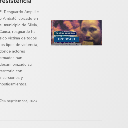
resistencia
El Resguardo Ampuile
o Ambaló, ubicado en
el municipio de Silvia,
Cauca, resguardo ha
sido víctima de todos
#PODCAST
los tipos de violencia,
donde actores
armados han
desarmonizado su
territorio con
incursiones y
hostigamientos.
15 septiembre, 2023