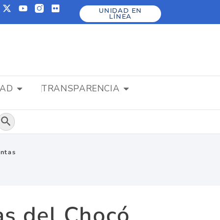
UNIDAD EN
LÍNEA
DAD
TRANSPARENCIA
Botón de búsqueda
entas
as del Chocó