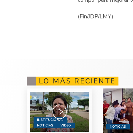
cumplir para mejorar 
(Fin/JDP/LMY)
LO MÁS RECIENTE
INSTITUCIONAL
NOTICIAS
VIDEO
NOTICIAS