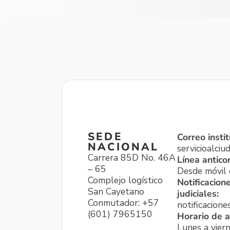
SEDE
Correo instit
NACIONAL
servicioalci
Carrera 85D No. 46A
Línea antico
– 65
Desde móvil o
Complejo logístico
Notificacion
San Cayetano
judiciales:
Conmutador: +57
notificacione
(601) 7965150
Horario de a
Lunes a viern