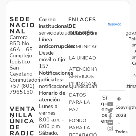
SEDE
Correo
ENLACES
NACIO
institucional:
DE
NAL
servicioalciudadano@unidadvictimas.gov.
INTERÉS
Carrera
Pol
Línea
85D No.
pr
anticorrupción:
COMUNICACIONES
46A – 65
Desde
Complejo
pr
LA UNIDAD
móvil o fijo:
logístico
C
157
San
ATENCIÓN Y
Notificaciones
Cayetano
M
SERVICIOS
judiciales:
Conmutador:
CIUDADANÍA
+57 (601)
notificaciones.juridicauariv@unidadvictim
7965150
Horario de
DATOS
Sí
atención
©
PARA LA
gu
Lunes a
Copyrigth
VENTA
en
PAZ
viernes
NILLA
os
2023
8:00 a.m. –
ÚNICA
FONDO
en:
-
6:00 p.m.
DE
PARA LA
Todos
RADIC
Sábado,
REPARACIÓN