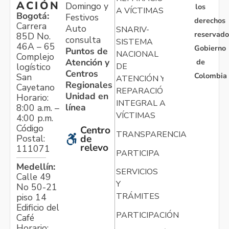
ACIÓN
Domingo y
los
A VÍCTIMAS
Bogotá:
Festivos
derechos
Carrera
Auto
SNARIV-
reservado
85D No.
consulta
SISTEMA
46A – 65
Gobierno
Puntos de
NACIONAL
Complejo
Atención y
de
logístico
DE
Centros
Colombia
San
ATENCIÓN Y
Regionales
Cayetano
REPARACIÓN
Unidad en
Horario:
INTEGRAL A
línea
8:00 a.m. –
VÍCTIMAS
4:00 p.m.
Código
Centro
TRANSPARENCIA
Postal:
de
relevo
111071
PARTICIPA
Medellín:
SERVICIOS
Calle 49
Y
No 50-21
TRÁMITES
piso 14
Edificio del
PARTICIPACIÓN
Café
Horario: