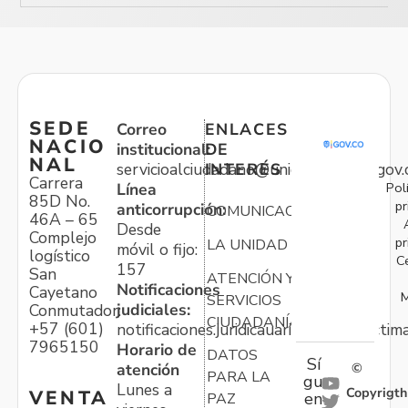
SEDE
Correo
ENLACES
NACIO
institucional:
DE
NAL
servicioalciudadano@unidadvictimas.gov.
INTERÉS
Carrera
Pol
Línea
85D No.
pr
anticorrupción:
COMUNICACIONES
46A – 65
Desde
Complejo
pr
LA UNIDAD
móvil o fijo:
logístico
C
157
San
ATENCIÓN Y
Notificaciones
Cayetano
M
SERVICIOS
judiciales:
Conmutador:
CIUDADANÍA
+57 (601)
notificaciones.juridicauariv@unidadvictim
7965150
Horario de
DATOS
Sí
atención
©
PARA LA
gu
Lunes a
Copyrigth
VENTA
en
PAZ