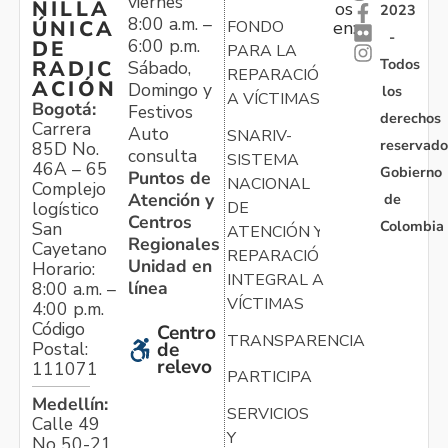
viernes
NILLA
os
2023
8:00 a.m. –
ÚNICA
FONDO
en:
-
6:00 p.m.
DE
PARA LA
Todos
RADIC
Sábado,
REPARACIÓN
ACIÓN
Domingo y
los
A VÍCTIMAS
Bogotá:
Festivos
derechos
Carrera
Auto
SNARIV-
reservado
85D No.
consulta
SISTEMA
46A – 65
Gobierno
Puntos de
NACIONAL
Complejo
Atención y
de
logístico
DE
Centros
Colombia
San
ATENCIÓN Y
Regionales
Cayetano
REPARACIÓN
Unidad en
Horario:
INTEGRAL A
línea
8:00 a.m. –
VÍCTIMAS
4:00 p.m.
Código
Centro
TRANSPARENCIA
Postal:
de
relevo
111071
PARTICIPA
Medellín:
SERVICIOS
Calle 49
Y
No 50-21