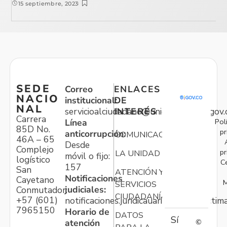
15 septiembre, 2023
SEDE
Correo
ENLACES
NACIO
institucional:
DE
NAL
servicioalciudadano@unidadvictimas.gov.
INTERÉS
Carrera
Pol
Línea
85D No.
pr
anticorrupción:
COMUNICACIONES
46A – 65
Desde
Complejo
pr
LA UNIDAD
móvil o fijo:
logístico
C
157
San
ATENCIÓN Y
Notificaciones
Cayetano
M
SERVICIOS
judiciales:
Conmutador:
CIUDADANÍA
+57 (601)
notificaciones.juridicauariv@unidadvictim
7965150
Horario de
DATOS
Sí
atención
©