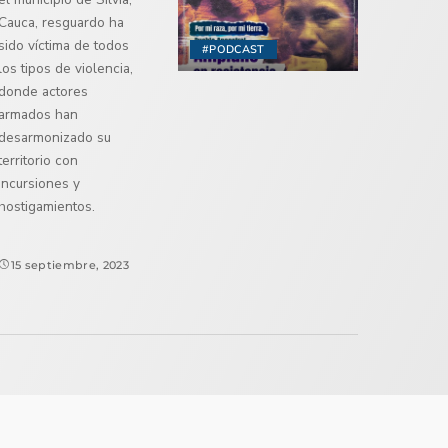
Cauca, resguardo ha
sido víctima de todos
#PODCAST
los tipos de violencia,
donde actores
armados han
desarmonizado su
territorio con
incursiones y
hostigamientos.
15 septiembre, 2023