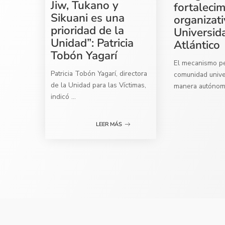
Jiw, Tukano y
fortaleci
Sikuani es una
organizati
prioridad de la
Universid
Unidad”: Patricia
Atlántico
Tobón Yagarí
El mecanismo per
Patricia Tobón Yagarí, directora
comunidad univer
de la Unidad para las Víctimas,
manera autóno
indicó
...
LEER MÁS