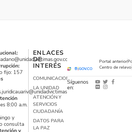
ENLACES
ucional:
DE
udadano@unidadvictimas.gov.co
Portal anterior
Po
INTERÉS
rrupción:
Centro de relevo
 fijo: 157
es
COMUNICACIONES
Síguenos
en:
LA UNIDAD
s.juridicauariv@unidadvictimas.gov.co
ATENCIÓN Y
tención
es 8:00 a.m.
SERVICIOS
CIUDADANÍA
ingo y
DATOS PARA
o consulta
LA PAZ
tención y