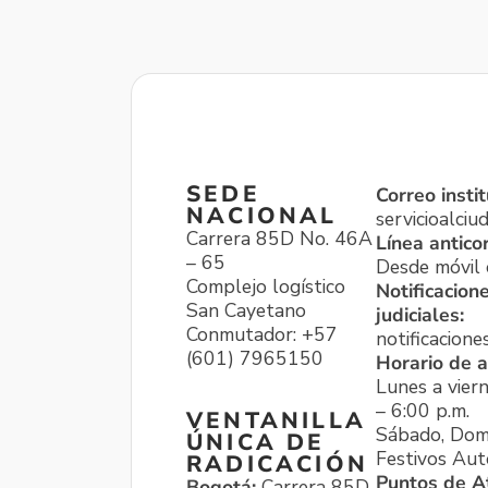
SEDE
Correo instit
NACIONAL
servicioalci
Carrera 85D No. 46A
Línea antico
– 65
Desde móvil o
Complejo logístico
Notificacion
San Cayetano
judiciales:
Conmutador: +57
notificacione
(601) 7965150
Horario de a
Lunes a viern
– 6:00 p.m.
VENTANILLA
Sábado, Dom
ÚNICA DE
Festivos Aut
RADICACIÓN
Puntos de A
Bogotá:
Carrera 85D