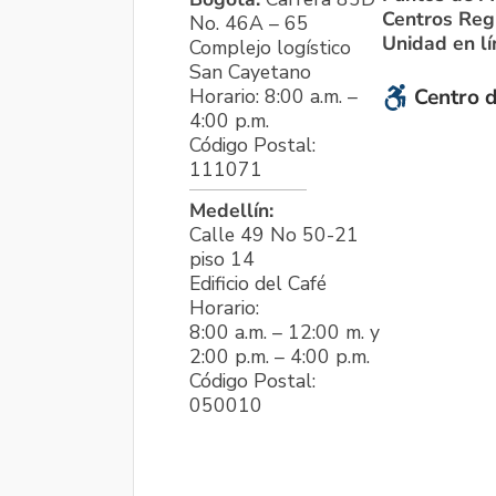
Centros Reg
No. 46A – 65
Unidad en l
Complejo logístico
San Cayetano
Horario: 8:00 a.m. –
Centro d
4:00 p.m.
Código Postal:
111071
Medellín:
Calle 49 No 50-21
piso 14
Edificio del Café
Horario:
8:00 a.m. – 12:00 m. y
2:00 p.m. – 4:00 p.m.
Código Postal:
050010