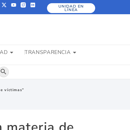
UNIDAD EN
LÍNEA
DAD
TRANSPARENCIA
Botón de búsqueda
de víctimas”
n materia de