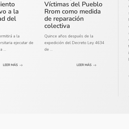
miento
Víctimas del Pueblo
vo a la
Rrom como medida
ad del
de reparación
colectiva
mitirá a la
Quince años después de la
sitaria ejecutar de
expedición del Decreto Ley 4634
ma
...
de
...
LEER MÁS
LEER MÁS