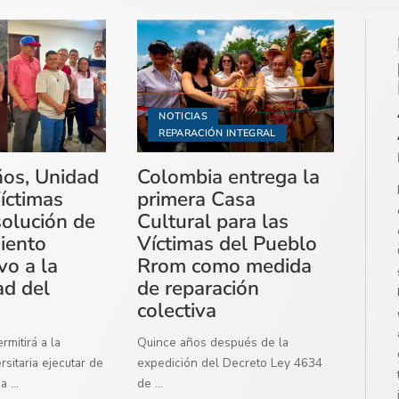
NOTICIAS
REPARACIÓN INTEGRAL
ños, Unidad
Colombia entrega la
íctimas
primera Casa
solución de
Cultural para las
miento
Víctimas del Pueblo
vo a la
Rrom como medida
ad del
de reparación
colectiva
mitirá a la
Quince años después de la
sitaria ejecutar de
expedición del Decreto Ley 4634
ma
...
de
...