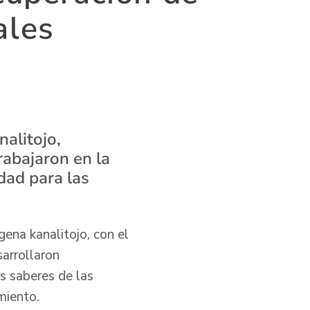
ales
nalitojo,
rabajaron en la
dad para las
gena kanalitojo, con el
sarrollaron
os saberes de las
miento.