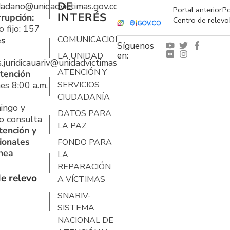
DE
udadano@unidadvictimas.gov.co
Portal anterior
Po
INTERÉS
rrupción:
Centro de relevo
 fijo: 157
es
COMUNICACIONES
Síguenos
en:
LA UNIDAD
s.juridicauariv@unidadvictimas.gov.co
ATENCIÓN Y
tención
es 8:00 a.m.
SERVICIOS
CIUDADANÍA
ingo y
DATOS PARA
o consulta
LA PAZ
tención y
ionales
FONDO PARA
ínea
LA
REPARACIÓN
e relevo
A VÍCTIMAS
SNARIV-
SISTEMA
NACIONAL DE