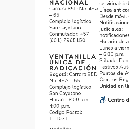
NACIONAL
servicioalci
Carrera 85D No. 46A
Línea antico
– 65
Desde móvil o
Complejo logístico
Notificacion
San Cayetano
judiciales:
Conmutador: +57
notificacione
(601) 7965150
Horario de a
Lunes a viern
– 6:00 p.m.
VENTANILLA
Sábado, Dom
ÚNICA DE
Festivos Aut
RADICACIÓN
Puntos de A
Bogotá:
Carrera 85D
Centros Reg
No. 46A – 65
Unidad en l
Complejo logístico
San Cayetano
Horario: 8:00 a.m. –
Centro d
4:00 p.m.
Código Postal:
111071