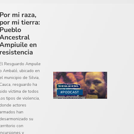
Por mi raza,
por mi tierra:
Pueblo
Ancestral
Ampiuile en
resistencia
El Resguardo Ampuile
o Ambaló, ubicado en
el municipio de Silvia,
Cauca, resguardo ha
sido víctima de todos
#PODCAST
los tipos de violencia,
donde actores
armados han
desarmonizado su
territorio con
incursiones y