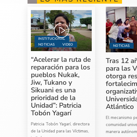
INSTITUCIONAL
NOTICIAS
VIDEO
NOTICIAS
“Acelerar la ruta de
Tras 12 a
reparación para los
para las V
pueblos Nukak,
otorga re
Jiw, Tukano y
fortaleci
Sikuani es una
organizati
prioridad de la
Universid
Unidad”: Patricia
Atlántico
Tobón Yagarí
El mecanismo per
Patricia Tobón Yagarí, directora
comunidad univer
de la Unidad para las Víctimas,
manera autóno