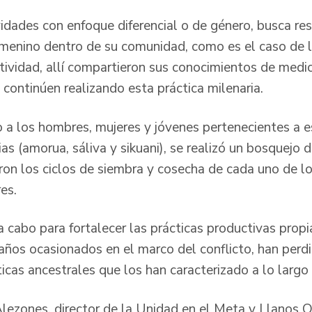
vidades con enfoque diferencial o de género, busca res
emenino dentro de su comunidad, como es el caso de 
ctividad, allí compartieron sus conocimientos de medic
continúen realizando esta práctica milenaria.
o a los hombres, mujeres y jóvenes pertenecientes a
ias (amorua, sáliva y sikuani), se realizó un bosquejo d
eron los ciclos de siembra y cosecha de cada uno de lo
es.
a cabo para fortalecer las prácticas productivas prop
daños ocasionados en el marco del conflicto, han perd
cas ancestrales que los han caracterizado a lo largo 
lezones, director de la Unidad en el Meta y Llanos Or