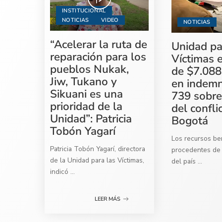
INSTITUCIONAL
NOTICIAS
VIDEO
NOTICIAS
“Acelerar la ruta de
Unidad pa
reparación para los
Víctimas 
pueblos Nukak,
de $7.088
Jiw, Tukano y
en indemn
Sikuani es una
739 sobre
prioridad de la
del confli
Unidad”: Patricia
Bogotá
Tobón Yagarí
Los recursos ben
Patricia Tobón Yagarí, directora
procedentes de 
de la Unidad para las Víctimas,
del país
...
indicó
...
LEER MÁS