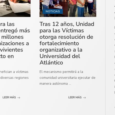
NOTICIAS
ra las
Tras 12 años, Unidad
entregó más
para las Víctimas
 millones
otorga resolución de
izaciones a
fortalecimiento
vivientes
organizativo a la
cto en
Universidad del
Atlántico
efician a víctimas
El mecanismo permitirá a la
diversas regiones
comunidad universitaria ejecutar de
manera autónoma
...
LEER MÁS
LEER MÁS