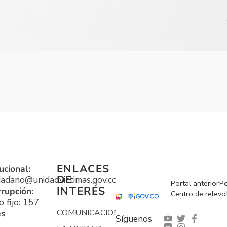
ENLACES
ucional:
DE
udadano@unidadvictimas.gov.co
Portal anterior
Po
INTERÉS
rrupción:
Centro de relevo
 fijo: 157
es
COMUNICACIONES
Síguenos