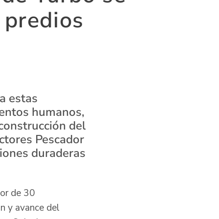
 predios
 a estas
ientos humanos,
 construcción del
ectores Pescador
ciones duraderas
dor de 30
ón y avance del