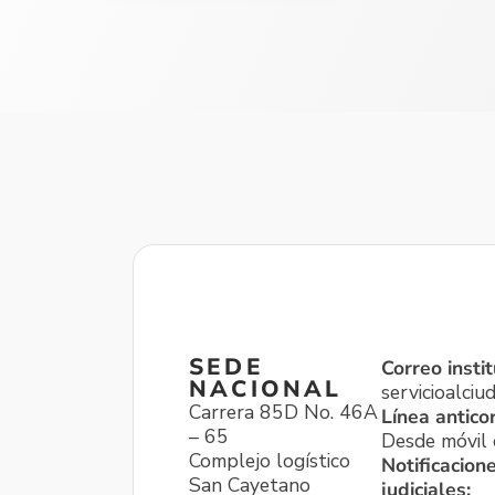
SEDE
Correo instit
NACIONAL
servicioalci
Carrera 85D No. 46A
Línea antico
– 65
Desde móvil o
Complejo logístico
Notificacion
San Cayetano
judiciales: