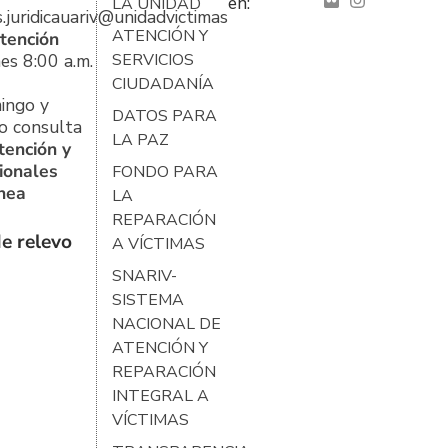
en:
LA UNIDAD
s.juridicauariv@unidadvictimas.gov.co
ATENCIÓN Y
tención
es 8:00 a.m.
SERVICIOS
CIUDADANÍA
ingo y
DATOS PARA
o consulta
LA PAZ
tención y
ionales
FONDO PARA
ínea
LA
REPARACIÓN
e relevo
A VÍCTIMAS
SNARIV-
SISTEMA
NACIONAL DE
ATENCIÓN Y
REPARACIÓN
INTEGRAL A
VÍCTIMAS