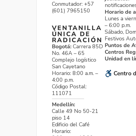
Conmutador: +57
notificacione
(601) 7965150
Horario de a
Lunes a viern
– 6:00 p.m.
VENTANILLA
Sábado, Dom
ÚNICA DE
Festivos Aut
RADICACIÓN
Puntos de A
Bogotá:
Carrera 85D
Centros Reg
No. 46A – 65
Unidad en l
Complejo logístico
San Cayetano
Horario: 8:00 a.m. –
Centro d
4:00 p.m.
Código Postal:
111071
Medellín:
Calle 49 No 50-21
piso 14
Edificio del Café
Horario: