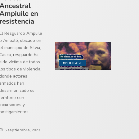
Ancestral
Ampiuile en
resistencia
El Resguardo Ampuile
o Ambaló, ubicado en
el municipio de Silvia,
Cauca, resguardo ha
sido víctima de todos
#PODCAST
los tipos de violencia,
donde actores
armados han
desarmonizado su
territorio con
incursiones y
hostigamientos.
15 septiembre, 2023