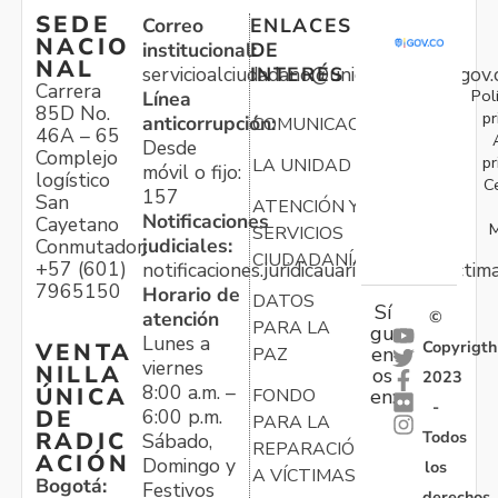
SEDE
Correo
ENLACES
NACIO
institucional:
DE
NAL
servicioalciudadano@unidadvictimas.gov.
INTERÉS
Carrera
Pol
Línea
85D No.
pr
anticorrupción:
COMUNICACIONES
46A – 65
Desde
Complejo
pr
LA UNIDAD
móvil o fijo:
logístico
C
157
San
ATENCIÓN Y
Notificaciones
Cayetano
M
SERVICIOS
judiciales:
Conmutador:
CIUDADANÍA
+57 (601)
notificaciones.juridicauariv@unidadvictim
7965150
Horario de
DATOS
Sí
atención
©
PARA LA
gu
Lunes a
Copyrigth
VENTA
en
PAZ
viernes
NILLA
os
2023
8:00 a.m. –
ÚNICA
FONDO
en:
-
6:00 p.m.
DE
PARA LA
Todos
RADIC
Sábado,
REPARACIÓN
ACIÓN
Domingo y
los
A VÍCTIMAS
Bogotá:
Festivos
derechos