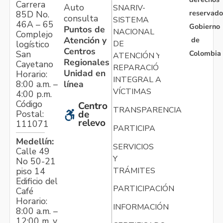
Carrera
Auto
SNARIV-
reservado
85D No.
consulta
SISTEMA
46A – 65
Gobierno
Puntos de
NACIONAL
Complejo
Atención y
de
logístico
DE
Centros
Colombia
San
ATENCIÓN Y
Regionales
Cayetano
REPARACIÓN
Unidad en
Horario:
INTEGRAL A
línea
8:00 a.m. –
VÍCTIMAS
4:00 p.m.
Código
Centro
TRANSPARENCIA
Postal:
de
relevo
111071
PARTICIPA
Medellín:
SERVICIOS
Calle 49
Y
No 50-21
TRÁMITES
piso 14
Edificio del
PARTICIPACIÓN
Café
Horario:
INFORMACIÓN
8:00 a.m. –
12:00 m. y