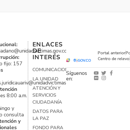
ENLACES
ucional:
DE
udadano@unidadvictimas.gov.co
Portal anterior
Po
INTERÉS
rrupción:
Centro de relevo
 fijo: 157
es
COMUNICACIONES
Síguenos
en:
LA UNIDAD
s.juridicauariv@unidadvictimas.gov.co
ATENCIÓN Y
tención
es 8:00 a.m.
SERVICIOS
CIUDADANÍA
ingo y
DATOS PARA
o consulta
LA PAZ
tención y
ionales
FONDO PARA