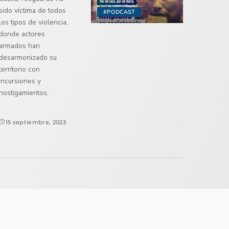
sido víctima de todos
#PODCAST
los tipos de violencia,
donde actores
armados han
desarmonizado su
territorio con
incursiones y
hostigamientos.
15 septiembre, 2023