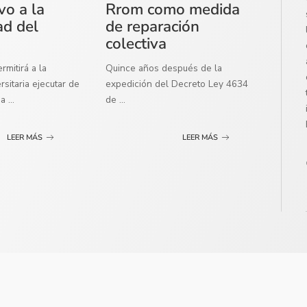
vo a la
Rrom como medida
ad del
de reparación
colectiva
mitirá a la
Quince años después de la
sitaria ejecutar de
expedición del Decreto Ley 4634
ma
...
de
...
LEER MÁS
LEER MÁS