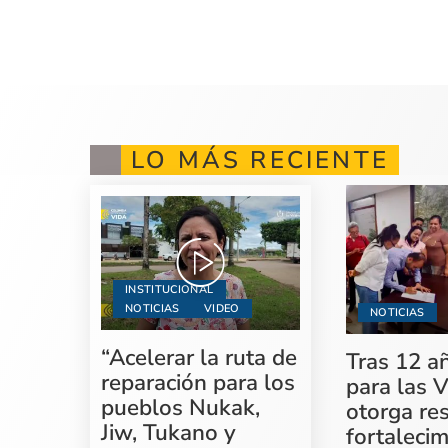
LO MÁS RECIENTE
INSTITUCIONAL
NOTICIAS
VIDEO
NOTICIAS
“Acelerar la ruta de
Tras 12 a
reparación para los
para las V
pueblos Nukak,
otorga re
Jiw, Tukano y
fortaleci