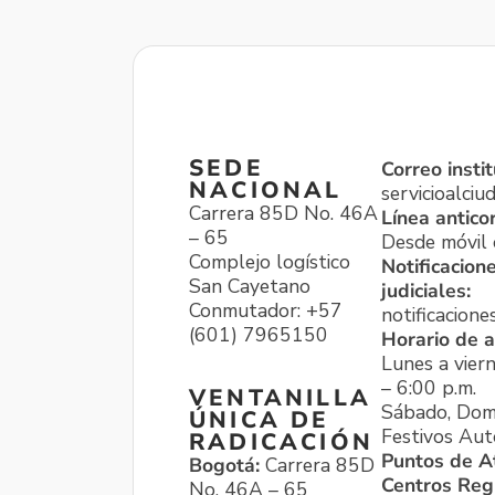
SEDE
Correo instit
NACIONAL
servicioalci
Carrera 85D No. 46A
Línea antico
– 65
Desde móvil o
Complejo logístico
Notificacion
San Cayetano
judiciales:
Conmutador: +57
notificacione
(601) 7965150
Horario de a
Lunes a viern
– 6:00 p.m.
VENTANILLA
Sábado, Dom
ÚNICA DE
Festivos Aut
RADICACIÓN
Puntos de A
Bogotá:
Carrera 85D
Centros Reg
No. 46A – 65