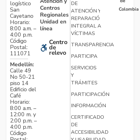
Atención y
de
logístico
DE
Centros
Colombia
San
ATENCIÓN Y
Regionales
Cayetano
REPARACIÓN
Unidad en
Horario:
INTEGRAL A
línea
8:00 a.m. –
VÍCTIMAS
4:00 p.m.
Código
Centro
TRANSPARENCIA
Postal:
de
relevo
111071
PARTICIPA
Medellín:
SERVICIOS
Calle 49
Y
No 50-21
TRÁMITES
piso 14
Edificio del
PARTICIPACIÓN
Café
Horario:
INFORMACIÓN
8:00 a.m. –
12:00 m. y
CERTIFICADO
2:00 p.m. –
DE
4:00 p.m.
ACCESIBILIDAD
Código
Postal:
Y USABILIDAD