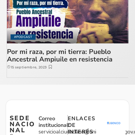
#PODCAST
Por mi raza, por mi tierra: Pueblo
Ancestral Ampiuile en resistencia
15 septiembre, 2023
SEDE
Correo
ENLACES
NACIO
institucional:
DE
NAL
servicioalciudadano@unidadvictimas.gov.
INTERÉS