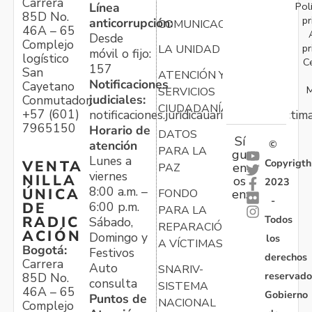
Carrera
Pol
Línea
85D No.
pr
anticorrupción:
COMUNICACIONES
46A – 65
Desde
Complejo
pr
LA UNIDAD
móvil o fijo:
logístico
C
157
San
ATENCIÓN Y
Notificaciones
Cayetano
M
SERVICIOS
judiciales:
Conmutador:
CIUDADANÍA
+57 (601)
notificaciones.juridicauariv@unidadvictim
7965150
Horario de
DATOS
Sí
atención
©
PARA LA
gu
Lunes a
Copyrigth
VENTA
en
PAZ
viernes
NILLA
os
2023
8:00 a.m. –
ÚNICA
FONDO
en:
-
6:00 p.m.
DE
PARA LA
Todos
RADIC
Sábado,
REPARACIÓN
ACIÓN
Domingo y
los
A VÍCTIMAS
Bogotá:
Festivos
derechos
Carrera
Auto
SNARIV-
reservado
85D No.
consulta
SISTEMA
46A – 65
Gobierno
Puntos de
NACIONAL
Complejo