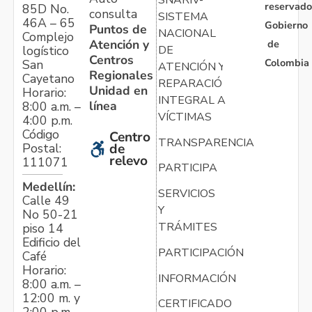
reservado
85D No.
consulta
SISTEMA
46A – 65
Gobierno
Puntos de
NACIONAL
Complejo
Atención y
de
logístico
DE
Centros
Colombia
San
ATENCIÓN Y
Regionales
Cayetano
REPARACIÓN
Unidad en
Horario:
INTEGRAL A
línea
8:00 a.m. –
VÍCTIMAS
4:00 p.m.
Código
Centro
TRANSPARENCIA
Postal:
de
relevo
111071
PARTICIPA
Medellín:
SERVICIOS
Calle 49
Y
No 50-21
TRÁMITES
piso 14
Edificio del
PARTICIPACIÓN
Café
Horario:
INFORMACIÓN
8:00 a.m. –
12:00 m. y
CERTIFICADO
2:00 p.m. –