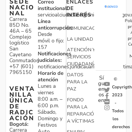
SEDE
Correo
ENLACES
NACIO
institucional:
DE
NAL
servicioalciudadano@unidadvictimas.gov.
INTERÉS
Carrera
Pol
Línea
85D No.
pr
anticorrupción:
COMUNICACIONES
46A – 65
Desde
Complejo
pr
LA UNIDAD
móvil o fijo:
logístico
C
157
San
ATENCIÓN Y
Notificaciones
Cayetano
M
SERVICIOS
judiciales:
Conmutador:
CIUDADANÍA
+57 (601)
notificaciones.juridicauariv@unidadvictim
7965150
Horario de
DATOS
Sí
atención
©
PARA LA
gu
Lunes a
Copyrigth
VENTA
en
PAZ
viernes
NILLA
os
2023
8:00 a.m. –
ÚNICA
FONDO
en:
-
6:00 p.m.
DE
PARA LA
Todos
RADIC
Sábado,
REPARACIÓN
ACIÓN
Domingo y
los
A VÍCTIMAS
Bogotá:
Festivos
derechos
Carrera
Auto
SNARIV-