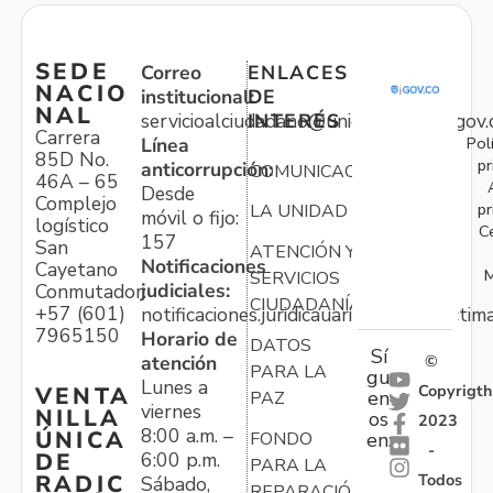
SEDE
Correo
ENLACES
NACIO
institucional:
DE
NAL
servicioalciudadano@unidadvictimas.gov.
INTERÉS
Carrera
Pol
Línea
85D No.
pr
anticorrupción:
COMUNICACIONES
46A – 65
Desde
Complejo
pr
LA UNIDAD
móvil o fijo:
logístico
C
157
San
ATENCIÓN Y
Notificaciones
Cayetano
M
SERVICIOS
judiciales:
Conmutador:
CIUDADANÍA
+57 (601)
notificaciones.juridicauariv@unidadvictim
7965150
Horario de
DATOS
Sí
atención
©
PARA LA
gu
Lunes a
Copyrigth
VENTA
en
PAZ
viernes
NILLA
os
2023
8:00 a.m. –
ÚNICA
FONDO
en:
-
6:00 p.m.
DE
PARA LA
Todos
RADIC
Sábado,
REPARACIÓN