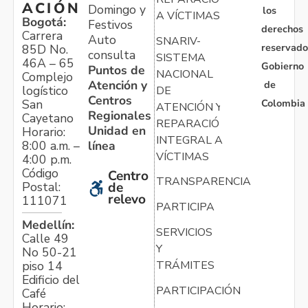
ACIÓN
Domingo y
los
A VÍCTIMAS
Bogotá:
Festivos
derechos
Carrera
Auto
SNARIV-
reservado
85D No.
consulta
SISTEMA
46A – 65
Gobierno
Puntos de
NACIONAL
Complejo
Atención y
de
logístico
DE
Centros
Colombia
San
ATENCIÓN Y
Regionales
Cayetano
REPARACIÓN
Unidad en
Horario:
INTEGRAL A
línea
8:00 a.m. –
VÍCTIMAS
4:00 p.m.
Código
Centro
TRANSPARENCIA
Postal:
de
relevo
111071
PARTICIPA
Medellín:
SERVICIOS
Calle 49
Y
No 50-21
TRÁMITES
piso 14
Edificio del
PARTICIPACIÓN
Café
Horario: