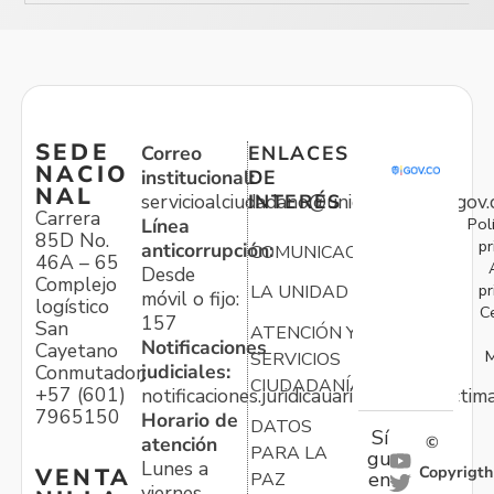
SEDE
Correo
ENLACES
NACIO
institucional:
DE
NAL
servicioalciudadano@unidadvictimas.gov.
INTERÉS
Carrera
Pol
Línea
85D No.
pr
anticorrupción:
COMUNICACIONES
46A – 65
Desde
Complejo
pr
LA UNIDAD
móvil o fijo:
logístico
C
157
San
ATENCIÓN Y
Notificaciones
Cayetano
M
SERVICIOS
judiciales:
Conmutador:
CIUDADANÍA
+57 (601)
notificaciones.juridicauariv@unidadvictim
7965150
Horario de
DATOS
Sí
atención
©
PARA LA
gu
Lunes a
Copyrigth
VENTA
en
PAZ
viernes