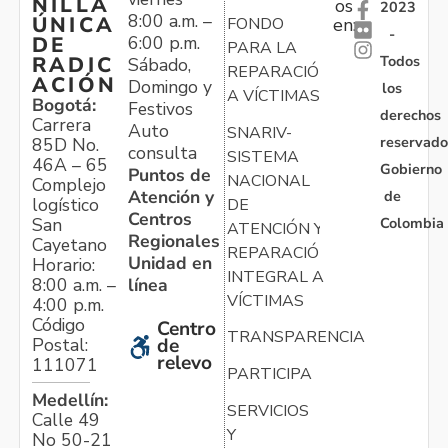
NILLA
os
2023
8:00 a.m. –
ÚNICA
FONDO
en:
-
6:00 p.m.
DE
PARA LA
Todos
RADIC
Sábado,
REPARACIÓN
ACIÓN
Domingo y
los
A VÍCTIMAS
Bogotá:
Festivos
derechos
Carrera
Auto
SNARIV-
reservado
85D No.
consulta
SISTEMA
46A – 65
Gobierno
Puntos de
NACIONAL
Complejo
Atención y
de
logístico
DE
Centros
Colombia
San
ATENCIÓN Y
Regionales
Cayetano
REPARACIÓN
Unidad en
Horario:
INTEGRAL A
línea
8:00 a.m. –
VÍCTIMAS
4:00 p.m.
Código
Centro
TRANSPARENCIA
Postal:
de
relevo
111071
PARTICIPA
Medellín:
SERVICIOS
Calle 49
Y
No 50-21