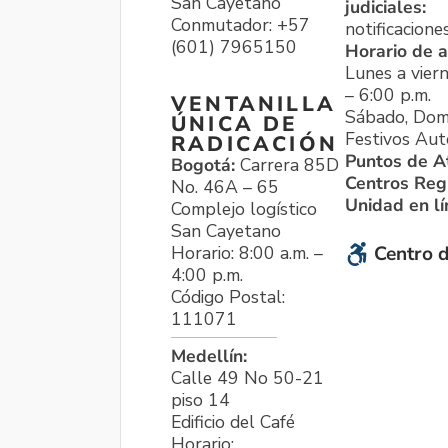
San Cayetano
judiciales:
Conmutador: +57
notificacione
(601) 7965150
Horario de a
Lunes a viern
– 6:00 p.m.
VENTANILLA
Sábado, Dom
ÚNICA DE
Festivos Aut
RADICACIÓN
Puntos de A
Bogotá:
Carrera 85D
Centros Reg
No. 46A – 65
Unidad en l
Complejo logístico
San Cayetano
Horario: 8:00 a.m. –
Centro d
4:00 p.m.
Código Postal:
111071
Medellín:
Calle 49 No 50-21
piso 14
Edificio del Café
Horario: