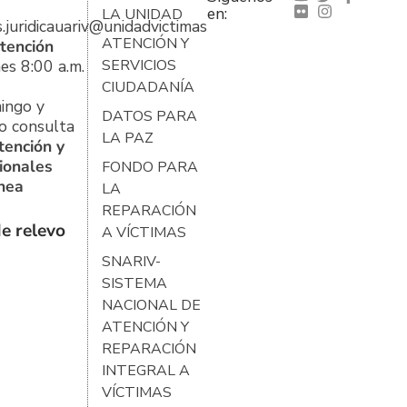
en:
LA UNIDAD
s.juridicauariv@unidadvictimas.gov.co
ATENCIÓN Y
tención
es 8:00 a.m.
SERVICIOS
CIUDADANÍA
ingo y
DATOS PARA
o consulta
LA PAZ
tención y
ionales
FONDO PARA
ínea
LA
REPARACIÓN
e relevo
A VÍCTIMAS
SNARIV-
SISTEMA
NACIONAL DE
ATENCIÓN Y
REPARACIÓN
INTEGRAL A
VÍCTIMAS