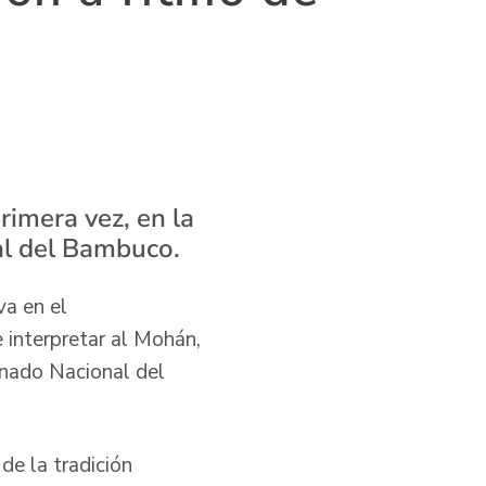
rimera vez, en la
al del Bambuco.
va en el
 interpretar al Mohán,
einado Nacional del
e la tradición