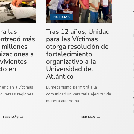
NOTICIAS
ra las
Tras 12 años, Unidad
entregó más
para las Víctimas
 millones
otorga resolución de
izaciones a
fortalecimiento
vivientes
organizativo a la
cto en
Universidad del
Atlántico
efician a víctimas
El mecanismo permitirá a la
diversas regiones
comunidad universitaria ejecutar de
manera autónoma
...
LEER MÁS
LEER MÁS