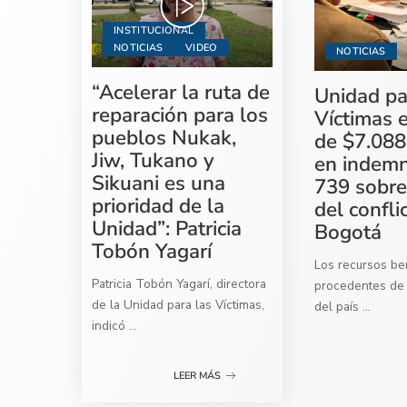
INSTITUCIONAL
NOTICIAS
VIDEO
NOTICIAS
“Acelerar la ruta de
Unidad pa
reparación para los
Víctimas 
pueblos Nukak,
de $7.088
Jiw, Tukano y
en indemn
Sikuani es una
739 sobre
prioridad de la
del confli
Unidad”: Patricia
Bogotá
Tobón Yagarí
Los recursos ben
Patricia Tobón Yagarí, directora
procedentes de 
de la Unidad para las Víctimas,
del país
...
indicó
...
LEER MÁS