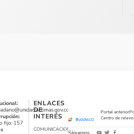
ENLACES
ucional:
DE
udadano@unidadvictimas.gov.co
Portal anterior
Po
INTERÉS
rrupción:
Centro de relevo
 fijo: 157
es
COMUNICACIONES
Síguenos