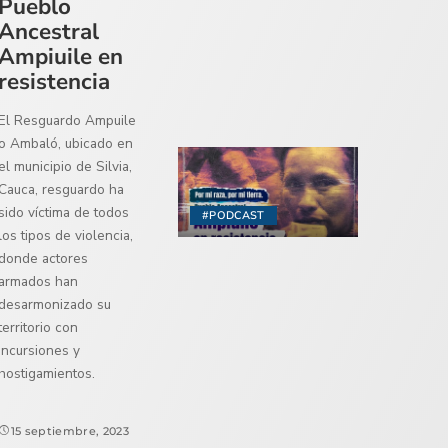
Pueblo
Ancestral
Ampiuile en
resistencia
El Resguardo Ampuile
o Ambaló, ubicado en
el municipio de Silvia,
Cauca, resguardo ha
sido víctima de todos
#PODCAST
los tipos de violencia,
donde actores
armados han
desarmonizado su
territorio con
incursiones y
hostigamientos.
15 septiembre, 2023