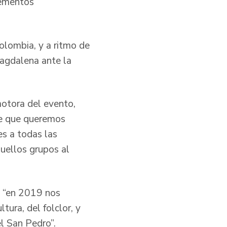
lementos
olombia, y a ritmo de
Magdalena ante la
otora del evento,
de que queremos
es a todas las
uellos grupos al
e “en 2019 nos
ura, del folclor, y
l San Pedro”.