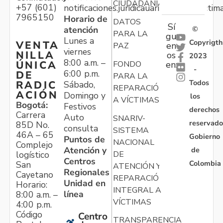
CIUDADANÍA
+57 (601)
notificaciones.juridicauariv@unidadvictim
7965150
Horario de
DATOS
Sí
atención
©
PARA LA
gu
Lunes a
Copyrigth
VENTA
en
PAZ
viernes
NILLA
os
2023
8:00 a.m. –
ÚNICA
FONDO
en:
-
6:00 p.m.
DE
PARA LA
Todos
RADIC
Sábado,
REPARACIÓN
ACIÓN
Domingo y
los
A VÍCTIMAS
Bogotá:
Festivos
derechos
Carrera
Auto
SNARIV-
reservado
85D No.
consulta
SISTEMA
46A – 65
Gobierno
Puntos de
NACIONAL
Complejo
Atención y
de
logístico
DE
Centros
Colombia
San
ATENCIÓN Y
Regionales
Cayetano
REPARACIÓN
Unidad en
Horario:
INTEGRAL A
línea
8:00 a.m. –
VÍCTIMAS
4:00 p.m.
Código
Centro
TRANSPARENCIA