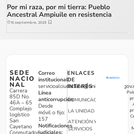
Por mi raza, por mi tierra: Pueblo
Ancestral Ampiuile en resistencia
15 septiembre, 2023
SEDE
Correo
ENLACES
NACIO
institucional:
DE
NAL
servicioalciudadano@unidadvictimas.gov.
INTERÉS
Carrera
Pol
Línea
85D No.
pr
anticorrupción:
COMUNICACIONES
46A – 65
Desde
Complejo
pr
LA UNIDAD
móvil o fijo:
logístico
C
157
San
ATENCIÓN Y
Notificaciones
Cayetano
M
SERVICIOS
judiciales:
Conmutador: