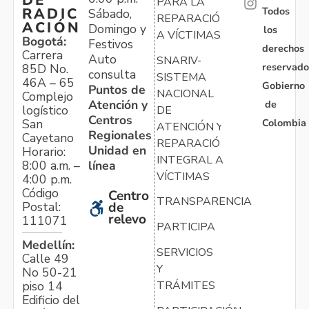
DE
PARA LA
Todos
RADIC
Sábado,
REPARACIÓN
ACIÓN
Domingo y
los
A VÍCTIMAS
Bogotá:
Festivos
derechos
Carrera
Auto
SNARIV-
reservado
85D No.
consulta
SISTEMA
46A – 65
Gobierno
Puntos de
NACIONAL
Complejo
Atención y
de
logístico
DE
Centros
Colombia
San
ATENCIÓN Y
Regionales
Cayetano
REPARACIÓN
Unidad en
Horario:
INTEGRAL A
línea
8:00 a.m. –
VÍCTIMAS
4:00 p.m.
Código
Centro
TRANSPARENCIA
Postal:
de
relevo
111071
PARTICIPA
Medellín:
SERVICIOS
Calle 49
Y
No 50-21
TRÁMITES
piso 14
Edificio del