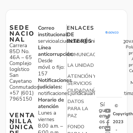
SEDE
Correo
ENLACES
NACIO
institucional:
DE
NAL
servicioalciudadano@unidadvictimas.gov.
INTERÉS
Carrera
Pol
Línea
85D No.
pr
anticorrupción:
COMUNICACIONES
46A – 65
Desde
Complejo
pr
LA UNIDAD
móvil o fijo:
logístico
C
157
San
ATENCIÓN Y
Notificaciones
Cayetano
M
SERVICIOS
judiciales:
Conmutador:
CIUDADANÍA
+57 (601)
notificaciones.juridicauariv@unidadvictim
7965150
Horario de
DATOS
Sí
atención
©
PARA LA
gu
Lunes a
Copyrigth
VENTA
en
PAZ
viernes
NILLA
os
2023
8:00 a.m. –
ÚNICA
FONDO
en:
-
6:00 p.m.