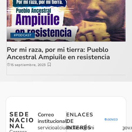
#PODCAST
Por mi raza, por mi tierra: Pueblo
Ancestral Ampiuile en resistencia
15 septiembre, 2023
SEDE
Correo
ENLACES
NACIO
institucional:
DE
NAL
servicioalciudadano@unidadvictimas.gov.
INTERÉS