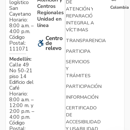
logístico
DE
Centros
Colombia
San
ATENCIÓN Y
Regionales
Cayetano
REPARACIÓN
Unidad en
Horario:
INTEGRAL A
línea
8:00 a.m. –
VÍCTIMAS
4:00 p.m.
Código
Centro
TRANSPARENCIA
Postal:
de
relevo
111071
PARTICIPA
Medellín:
SERVICIOS
Calle 49
Y
No 50-21
TRÁMITES
piso 14
Edificio del
PARTICIPACIÓN
Café
Horario:
INFORMACIÓN
8:00 a.m. –
12:00 m. y
CERTIFICADO
2:00 p.m. –
DE
4:00 p.m.
ACCESIBILIDAD
Código
Postal:
Y USABILIDAD