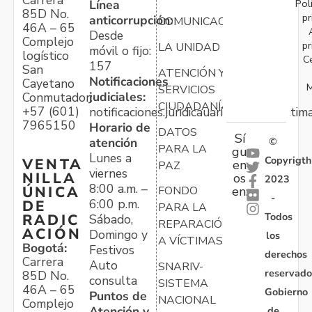
Carrera
Pol
Línea
85D No.
pr
anticorrupción:
COMUNICACIONES
46A – 65
Desde
Complejo
pr
LA UNIDAD
móvil o fijo:
logístico
C
157
San
ATENCIÓN Y
Notificaciones
Cayetano
M
SERVICIOS
judiciales:
Conmutador:
CIUDADANÍA
+57 (601)
notificaciones.juridicauariv@unidadvictim
7965150
Horario de
DATOS
Sí
atención
©
PARA LA
gu
Lunes a
Copyrigth
VENTA
en
PAZ
viernes
NILLA
os
2023
8:00 a.m. –
ÚNICA
FONDO
en:
-
6:00 p.m.
DE
PARA LA
Todos
RADIC
Sábado,
REPARACIÓN
ACIÓN
Domingo y
los
A VÍCTIMAS
Bogotá:
Festivos
derechos
Carrera
Auto
SNARIV-
reservado
85D No.
consulta
SISTEMA
46A – 65
Gobierno
Puntos de
NACIONAL
Complejo
Atención y
de