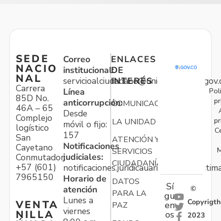
SEDE
Correo
ENLACES
NACIO
institucional:
DE
NAL
servicioalciudadano@unidadvictimas.gov.
INTERÉS
Carrera
Pol
Línea
85D No.
pr
anticorrupción:
COMUNICACIONES
46A – 65
Desde
Complejo
pr
LA UNIDAD
móvil o fijo:
logístico
C
157
San
ATENCIÓN Y
Notificaciones
Cayetano
M
SERVICIOS
judiciales:
Conmutador:
CIUDADANÍA
+57 (601)
notificaciones.juridicauariv@unidadvictim
7965150
Horario de
DATOS
Sí
atención
©
PARA LA
gu
Lunes a
Copyrigth
VENTA
en
PAZ
viernes
NILLA
os
2023