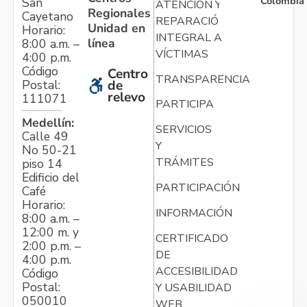
Colombia
San
ATENCIÓN Y
Regionales
Cayetano
REPARACIÓN
Unidad en
Horario:
INTEGRAL A
línea
8:00 a.m. –
VÍCTIMAS
4:00 p.m.
Código
Centro
TRANSPARENCIA
Postal:
de
relevo
111071
PARTICIPA
Medellín:
SERVICIOS
Calle 49
Y
No 50-21
TRÁMITES
piso 14
Edificio del
PARTICIPACIÓN
Café
Horario:
INFORMACIÓN
8:00 a.m. –
12:00 m. y
CERTIFICADO
2:00 p.m. –
DE
4:00 p.m.
ACCESIBILIDAD
Código
Postal:
Y USABILIDAD
050010
WEB