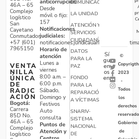
pr
anticorrupción:
COMUNICACIONES
46A – 65
Desde
Complejo
pr
LA UNIDAD
móvil o fijo:
logístico
C
157
San
ATENCIÓN Y
Notificaciones
Cayetano
M
SERVICIOS
judiciales:
Conmutador:
CIUDADANÍA
+57 (601)
notificaciones.juridicauariv@unidadvictim
7965150
Horario de
DATOS
Sí
atención
©
PARA LA
gu
Lunes a
Copyrigth
VENTA
en
PAZ
viernes
NILLA
os
2023
8:00 a.m. –
ÚNICA
FONDO
en:
-
6:00 p.m.
DE
PARA LA
Todos
RADIC
Sábado,
REPARACIÓN
ACIÓN
Domingo y
los
A VÍCTIMAS
Bogotá:
Festivos
derechos
Carrera
Auto
SNARIV-
reservado
85D No.
consulta
SISTEMA
46A – 65
Gobierno
Puntos de
NACIONAL
Complejo
Atención y
de
logístico
DE
Centros