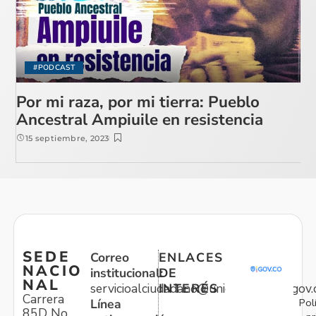
#PODCAST
Por mi raza, por mi tierra: Pueblo
Ancestral Ampiuile en resistencia
15 septiembre, 2023
SEDE
Correo
ENLACES
NACIO
institucional:
DE
NAL
servicioalciudadano@unidadvictimas.gov.
INTERÉS
Carrera
Pol
Línea
85D No.