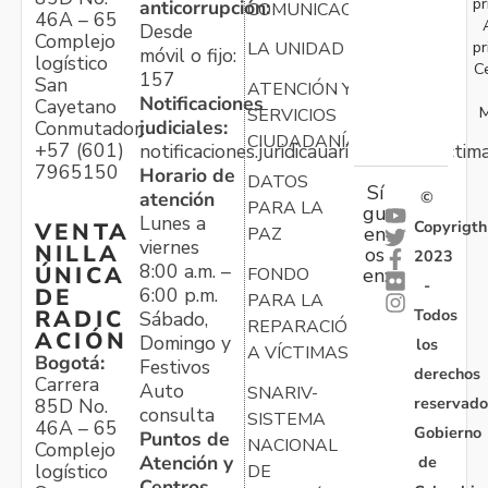
pr
anticorrupción:
COMUNICACIONES
46A – 65
Desde
Complejo
pr
LA UNIDAD
móvil o fijo:
logístico
C
157
San
ATENCIÓN Y
Notificaciones
Cayetano
M
SERVICIOS
judiciales:
Conmutador:
CIUDADANÍA
+57 (601)
notificaciones.juridicauariv@unidadvictim
7965150
Horario de
DATOS
Sí
atención
©
PARA LA
gu
Lunes a
Copyrigth
VENTA
en
PAZ
viernes
NILLA
os
2023
8:00 a.m. –
ÚNICA
FONDO
en:
-
6:00 p.m.
DE
PARA LA
Todos
RADIC
Sábado,
REPARACIÓN
ACIÓN
Domingo y
los
A VÍCTIMAS
Bogotá:
Festivos
derechos
Carrera
Auto
SNARIV-
reservado
85D No.
consulta
SISTEMA
46A – 65
Gobierno
Puntos de
NACIONAL
Complejo
Atención y
de
logístico
DE
Centros