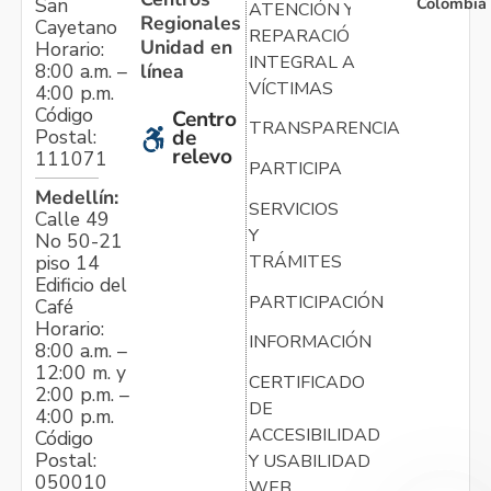
Colombia
San
ATENCIÓN Y
Regionales
Cayetano
REPARACIÓN
Unidad en
Horario:
INTEGRAL A
línea
8:00 a.m. –
VÍCTIMAS
4:00 p.m.
Código
Centro
TRANSPARENCIA
Postal:
de
relevo
111071
PARTICIPA
Medellín:
SERVICIOS
Calle 49
Y
No 50-21
TRÁMITES
piso 14
Edificio del
PARTICIPACIÓN
Café
Horario:
INFORMACIÓN
8:00 a.m. –
12:00 m. y
CERTIFICADO
2:00 p.m. –
DE
4:00 p.m.
ACCESIBILIDAD
Código
Postal:
Y USABILIDAD
050010
WEB