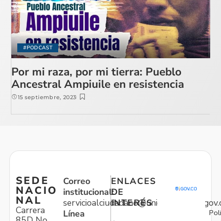
#PODCAST
Por mi raza, por mi tierra: Pueblo
Ancestral Ampiuile en resistencia
15 septiembre, 2023
SEDE
Correo
ENLACES
NACIO
institucional:
DE
NAL
servicioalciudadano@unidadvictimas.gov.
INTERÉS
Carrera
Pol
Línea
85D No.