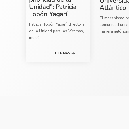
Universid
Unidad”: Patricia
Atlántico
Tobón Yagarí
El mecanismo per
Patricia Tobón Yagarí, directora
comunidad univer
de la Unidad para las Víctimas,
manera autóno
indicó
...
LEER MÁS