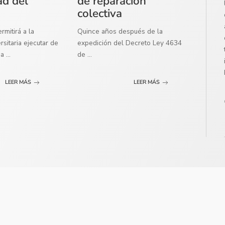
ad del
de reparación
colectiva
mitirá a la
Quince años después de la
sitaria ejecutar de
expedición del Decreto Ley 4634
ma
...
de
...
LEER MÁS
LEER MÁS