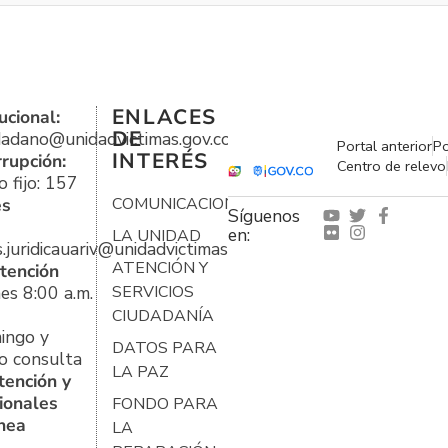
ENLACES
ucional:
DE
udadano@unidadvictimas.gov.co
Portal anterior
Po
INTERÉS
rrupción:
Centro de relevo
 fijo: 157
es
COMUNICACIONES
Síguenos
en:
LA UNIDAD
s.juridicauariv@unidadvictimas.gov.co
ATENCIÓN Y
tención
es 8:00 a.m.
SERVICIOS
CIUDADANÍA
ingo y
DATOS PARA
o consulta
LA PAZ
tención y
ionales
FONDO PARA
ínea
LA