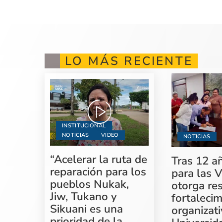
LO MÁS RECIENTE
INSTITUCIONAL
NOTICIAS
VIDEO
NOTICIAS
“Acelerar la ruta de
Tras 12 a
reparación para los
para las V
pueblos Nukak,
otorga re
Jiw, Tukano y
fortaleci
Sikuani es una
organizati
prioridad de la