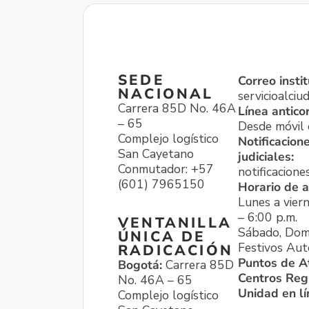
SEDE
Correo instit
NACIONAL
servicioalci
Carrera 85D No. 46A
Línea antico
– 65
Desde móvil o
Complejo logístico
Notificacion
San Cayetano
judiciales:
Conmutador: +57
notificacione
(601) 7965150
Horario de a
Lunes a viern
– 6:00 p.m.
VENTANILLA
Sábado, Dom
ÚNICA DE
Festivos Aut
RADICACIÓN
Puntos de A
Bogotá:
Carrera 85D
Centros Reg
No. 46A – 65
Unidad en l
Complejo logístico