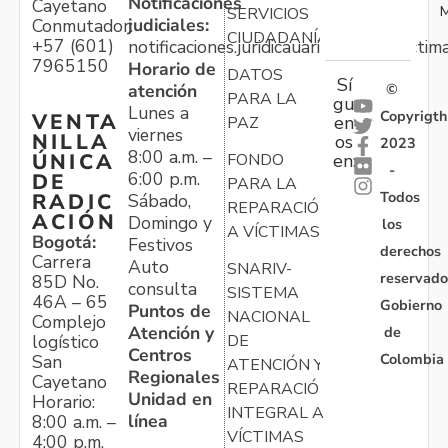
Notificaciones
Cayetano
M
SERVICIOS
judiciales:
Conmutador:
CIUDADANÍA
+57 (601)
notificaciones.juridicauariv@unidadvictim
7965150
Horario de
DATOS
Sí
atención
©
PARA LA
gu
Lunes a
Copyrigth
VENTA
en
PAZ
viernes
NILLA
os
2023
8:00 a.m. –
ÚNICA
FONDO
en:
-
6:00 p.m.
DE
PARA LA
Todos
RADIC
Sábado,
REPARACIÓN
ACIÓN
Domingo y
los
A VÍCTIMAS
Bogotá:
Festivos
derechos
Carrera
Auto
SNARIV-
reservado
85D No.
consulta
SISTEMA
46A – 65
Gobierno
Puntos de
NACIONAL
Complejo
Atención y
de
logístico
DE
Centros
Colombia
San
ATENCIÓN Y
Regionales
Cayetano
REPARACIÓN
Unidad en
Horario:
INTEGRAL A
línea
8:00 a.m. –
VÍCTIMAS
4:00 p.m.