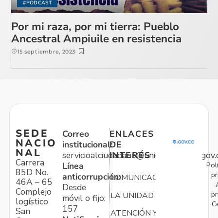
#PODCAST
Por mi raza, por mi tierra: Pueblo
Ancestral Ampiuile en resistencia
15 septiembre, 2023
SEDE
Correo
ENLACES
NACIO
institucional:
DE
NAL
servicioalciudadano@unidadvictimas.gov.
INTERÉS
Carrera
Pol
Línea
85D No.
pr
anticorrupción:
COMUNICACIONES
46A – 65
Desde
Complejo
pr
LA UNIDAD
móvil o fijo:
logístico
C
157
San
ATENCIÓN Y