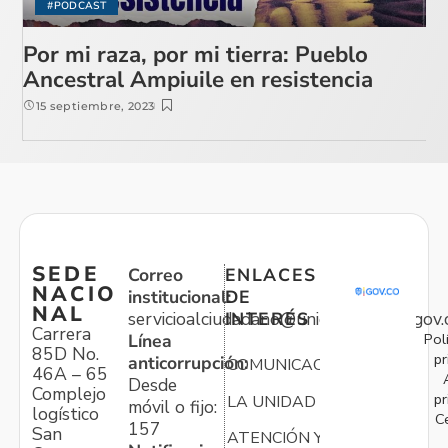
#PODCAST
Por mi raza, por mi tierra: Pueblo
Ancestral Ampiuile en resistencia
15 septiembre, 2023
SEDE
Correo
ENLACES
NACIO
institucional:
DE
NAL
servicioalciudadano@unidadvictimas.gov.
INTERÉS
Carrera
Pol
Línea
85D No.
pr
anticorrupción:
COMUNICACIONES
46A – 65
Desde
Complejo
pr
LA UNIDAD
móvil o fijo:
logístico
C
157
San
ATENCIÓN Y