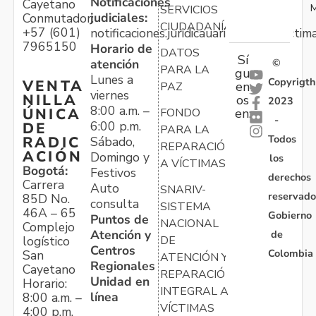
Notificaciones
Cayetano
M
SERVICIOS
judiciales:
Conmutador:
CIUDADANÍA
+57 (601)
notificaciones.juridicauariv@unidadvictim
7965150
Horario de
DATOS
Sí
atención
©
PARA LA
gu
Lunes a
Copyrigth
VENTA
en
PAZ
viernes
NILLA
os
2023
8:00 a.m. –
ÚNICA
FONDO
en:
-
6:00 p.m.
DE
PARA LA
Todos
RADIC
Sábado,
REPARACIÓN
ACIÓN
Domingo y
los
A VÍCTIMAS
Bogotá:
Festivos
derechos
Carrera
Auto
SNARIV-
reservado
85D No.
consulta
SISTEMA
46A – 65
Gobierno
Puntos de
NACIONAL
Complejo
Atención y
de
logístico
DE
Centros
Colombia
San
ATENCIÓN Y
Regionales
Cayetano
REPARACIÓN
Unidad en
Horario:
INTEGRAL A
línea
8:00 a.m. –
VÍCTIMAS
4:00 p.m.