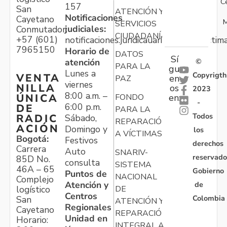
C
157
San
ATENCIÓN Y
Notificaciones
Cayetano
M
SERVICIOS
judiciales:
Conmutador:
CIUDADANÍA
+57 (601)
notificaciones.juridicauariv@unidadvictim
7965150
Horario de
DATOS
Sí
atención
©
PARA LA
gu
Lunes a
Copyrigth
VENTA
en
PAZ
viernes
NILLA
os
2023
8:00 a.m. –
ÚNICA
FONDO
en:
-
6:00 p.m.
DE
PARA LA
Todos
RADIC
Sábado,
REPARACIÓN
ACIÓN
Domingo y
los
A VÍCTIMAS
Bogotá:
Festivos
derechos
Carrera
Auto
SNARIV-
reservado
85D No.
consulta
SISTEMA
46A – 65
Gobierno
Puntos de
NACIONAL
Complejo
Atención y
de
logístico
DE
Centros
Colombia
San
ATENCIÓN Y
Regionales
Cayetano
REPARACIÓN
Unidad en
Horario:
INTEGRAL A