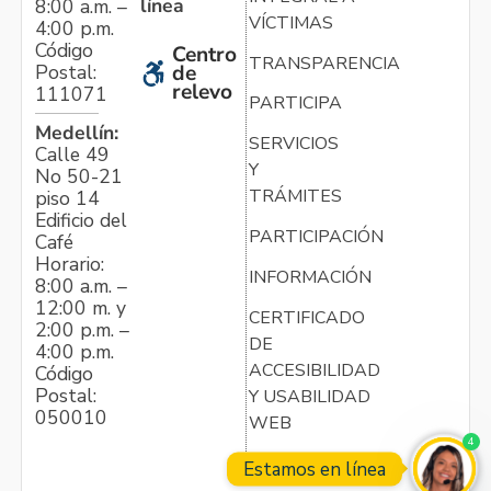
línea
8:00 a.m. –
VÍCTIMAS
4:00 p.m.
Código
Centro
TRANSPARENCIA
Postal:
de
relevo
111071
PARTICIPA
Medellín:
SERVICIOS
Calle 49
Y
No 50-21
TRÁMITES
piso 14
Edificio del
PARTICIPACIÓN
Café
Horario:
INFORMACIÓN
8:00 a.m. –
12:00 m. y
CERTIFICADO
2:00 p.m. –
DE
4:00 p.m.
ACCESIBILIDAD
Código
Postal:
Y USABILIDAD
050010
WEB
4
Estamos en línea