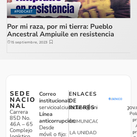
#PODCAST
Por mi raza, por mi tierra: Pueblo
Ancestral Ampiuile en resistencia
15 septiembre, 2023
SEDE
Correo
ENLACES
NACIO
institucional:
DE
NAL
servicioalciudadano@unidadvictimas.gov.
INTERÉS
Carrera
Pol
Línea
85D No.
pr
anticorrupción:
COMUNICACIONES
46A – 65
Desde
Complejo
pr
LA UNIDAD
móvil o fijo:
logístico