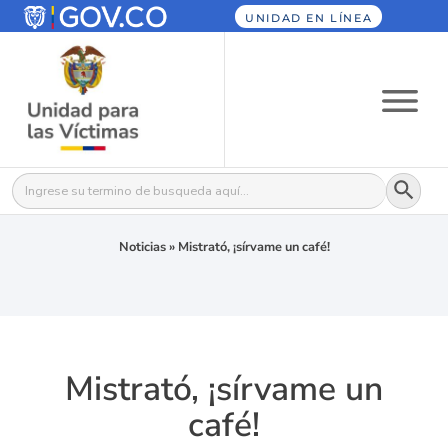
UNIDAD EN LÍNEA
Botón
Buscar:
Noticias
»
Mistrató, ¡sírvame un café!
Mistrató, ¡sírvame un
café!