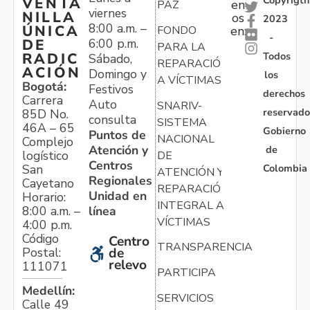
Copyrigth
VENTA
en
PAZ
viernes
NILLA
os
2023
8:00 a.m. –
ÚNICA
FONDO
en:
-
6:00 p.m.
DE
PARA LA
Todos
RADIC
Sábado,
REPARACIÓN
ACIÓN
Domingo y
los
A VÍCTIMAS
Bogotá:
Festivos
derechos
Carrera
Auto
SNARIV-
reservado
85D No.
consulta
SISTEMA
46A – 65
Gobierno
Puntos de
NACIONAL
Complejo
Atención y
de
logístico
DE
Centros
Colombia
San
ATENCIÓN Y
Regionales
Cayetano
REPARACIÓN
Unidad en
Horario:
INTEGRAL A
línea
8:00 a.m. –
VÍCTIMAS
4:00 p.m.
Código
Centro
TRANSPARENCIA
Postal:
de
relevo
111071
PARTICIPA
Medellín:
SERVICIOS
Calle 49