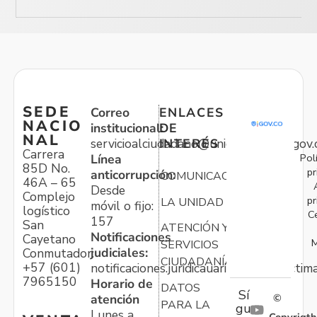
SEDE
Correo
ENLACES
NACIO
institucional:
DE
NAL
servicioalciudadano@unidadvictimas.gov.
INTERÉS
Carrera
Pol
Línea
85D No.
pr
anticorrupción:
COMUNICACIONES
46A – 65
Desde
Complejo
pr
LA UNIDAD
móvil o fijo:
logístico
C
157
San
ATENCIÓN Y
Notificaciones
Cayetano
M
SERVICIOS
judiciales:
Conmutador:
CIUDADANÍA
+57 (601)
notificaciones.juridicauariv@unidadvictim
7965150
Horario de
DATOS
Sí
atención
©
PARA LA
gu
Lunes a