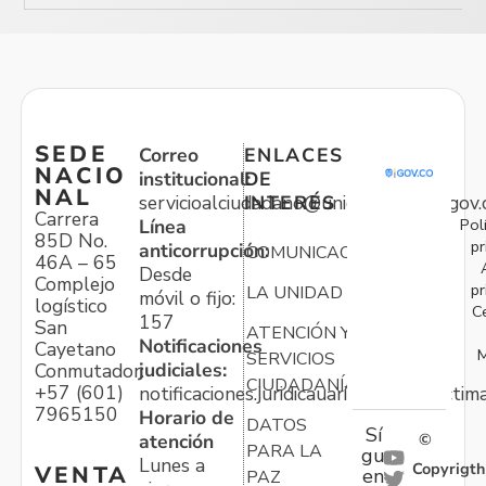
SEDE
Correo
ENLACES
NACIO
institucional:
DE
NAL
servicioalciudadano@unidadvictimas.gov.
INTERÉS
Carrera
Pol
Línea
85D No.
pr
anticorrupción:
COMUNICACIONES
46A – 65
Desde
Complejo
pr
LA UNIDAD
móvil o fijo:
logístico
C
157
San
ATENCIÓN Y
Notificaciones
Cayetano
M
SERVICIOS
judiciales:
Conmutador:
CIUDADANÍA
+57 (601)
notificaciones.juridicauariv@unidadvictim
7965150
Horario de
DATOS
Sí
atención
©
PARA LA
gu
Lunes a
Copyrigth
VENTA
en
PAZ