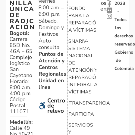
viernes
NILLA
os
2023
8:00 a.m. –
ÚNICA
FONDO
en:
-
6:00 p.m.
DE
PARA LA
Todos
RADIC
Sábado,
REPARACIÓN
ACIÓN
Domingo y
los
A VÍCTIMAS
Bogotá:
Festivos
derechos
Carrera
Auto
SNARIV-
reservado
85D No.
consulta
SISTEMA
46A – 65
Gobierno
Puntos de
NACIONAL
Complejo
Atención y
de
logístico
DE
Centros
Colombia
San
ATENCIÓN Y
Regionales
Cayetano
REPARACIÓN
Unidad en
Horario:
INTEGRAL A
línea
8:00 a.m. –
VÍCTIMAS
4:00 p.m.
Código
Centro
TRANSPARENCIA
Postal:
de
relevo
111071
PARTICIPA
Medellín:
SERVICIOS
Calle 49
Y
No 50-21