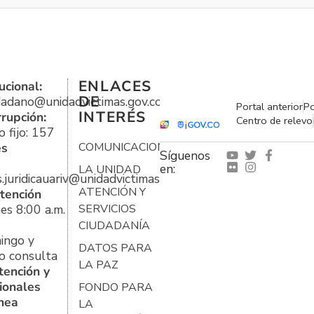
ENLACES
ucional:
DE
udadano@unidadvictimas.gov.co
Portal anterior
Po
INTERÉS
rrupción:
Centro de relevo
 fijo: 157
es
COMUNICACIONES
Síguenos
en:
LA UNIDAD
s.juridicauariv@unidadvictimas.gov.co
ATENCIÓN Y
tención
es 8:00 a.m.
SERVICIOS
CIUDADANÍA
ingo y
DATOS PARA
o consulta
LA PAZ
tención y
ionales
FONDO PARA
ínea
LA