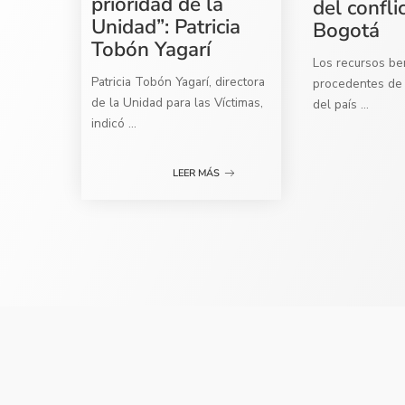
prioridad de la
del confli
Unidad”: Patricia
Bogotá
Tobón Yagarí
Los recursos ben
Patricia Tobón Yagarí, directora
procedentes de 
de la Unidad para las Víctimas,
del país
...
indicó
...
LEER MÁS