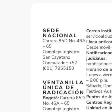
SEDE
Correo instit
NACIONAL
servicioalci
Carrera 85D No. 46A
Línea antico
– 65
Desde móvil o
Complejo logístico
Notificacion
San Cayetano
judiciales:
Conmutador: +57
notificacione
(601) 7965150
Horario de a
Lunes a viern
– 6:00 p.m.
VENTANILLA
Sábado, Dom
ÚNICA DE
Festivos Aut
RADICACIÓN
Puntos de A
Bogotá:
Carrera 85D
Centros Reg
No. 46A – 65
Unidad en l
Complejo logístico