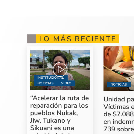
LO MÁS RECIENTE
INSTITUCIONAL
NOTICIAS
VIDEO
NOTICIAS
“Acelerar la ruta de
Unidad pa
reparación para los
Víctimas 
pueblos Nukak,
de $7.088
Jiw, Tukano y
en indemn
Sikuani es una
739 sobre