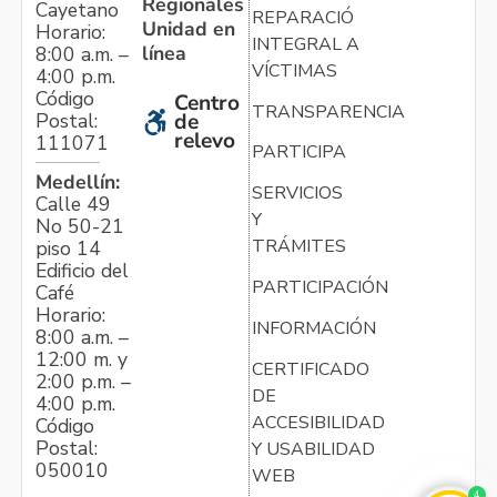
Regionales
Cayetano
REPARACIÓN
Unidad en
Horario:
INTEGRAL A
línea
8:00 a.m. –
VÍCTIMAS
4:00 p.m.
Código
Centro
TRANSPARENCIA
Postal:
de
relevo
111071
PARTICIPA
Medellín:
SERVICIOS
Calle 49
Y
No 50-21
TRÁMITES
piso 14
Edificio del
PARTICIPACIÓN
Café
Horario:
INFORMACIÓN
8:00 a.m. –
12:00 m. y
CERTIFICADO
2:00 p.m. –
DE
4:00 p.m.
ACCESIBILIDAD
Código
Postal:
Y USABILIDAD
050010
WEB
4