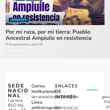
#PODCAST
Por mi raza, por mi tierra: Pueblo
Ancestral Ampiuile en resistencia
15 septiembre, 2023
SEDE
Correo
ENLACES
NACIO
institucional:
DE
NAL
servicioalciudadano@unidadvictimas.gov.
INTERÉS
Carrera
Pol
Línea
85D No.
pr
anticorrupción:
COMUNICACIONES