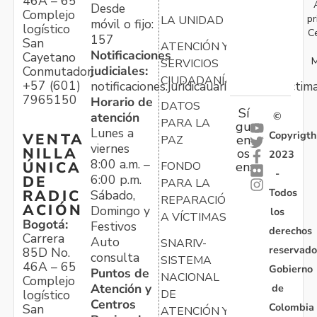
46A – 65
Desde
Complejo
pr
LA UNIDAD
móvil o fijo:
logístico
C
157
San
ATENCIÓN Y
Notificaciones
Cayetano
M
SERVICIOS
judiciales:
Conmutador:
CIUDADANÍA
+57 (601)
notificaciones.juridicauariv@unidadvictim
7965150
Horario de
DATOS
Sí
atención
©
PARA LA
gu
Lunes a
Copyrigth
VENTA
en
PAZ
viernes
NILLA
os
2023
8:00 a.m. –
ÚNICA
FONDO
en:
-
6:00 p.m.
DE
PARA LA
Todos
RADIC
Sábado,
REPARACIÓN
ACIÓN
Domingo y
los
A VÍCTIMAS
Bogotá:
Festivos
derechos
Carrera
Auto
SNARIV-
reservado
85D No.
consulta
SISTEMA
46A – 65
Gobierno
Puntos de
NACIONAL
Complejo
Atención y
de
logístico
DE
Centros
Colombia
San
ATENCIÓN Y