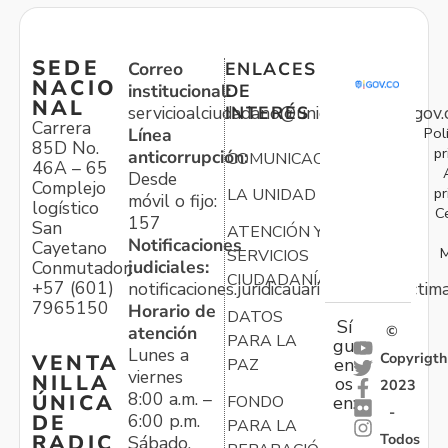
SEDE
Correo
ENLACES
NACIO
institucional:
DE
NAL
servicioalciudadano@unidadvictimas.gov.
INTERÉS
Carrera
Pol
Línea
85D No.
pr
anticorrupción:
COMUNICACIONES
46A – 65
Desde
Complejo
pr
LA UNIDAD
móvil o fijo:
logístico
C
157
San
ATENCIÓN Y
Notificaciones
Cayetano
M
SERVICIOS
judiciales:
Conmutador:
CIUDADANÍA
+57 (601)
notificaciones.juridicauariv@unidadvictim
7965150
Horario de
DATOS
Sí
atención
©
PARA LA
gu
Lunes a
Copyrigth
VENTA
en
PAZ
viernes
NILLA
os
2023
8:00 a.m. –
ÚNICA
FONDO
en:
-
6:00 p.m.
DE
PARA LA
Todos
RADIC
Sábado,