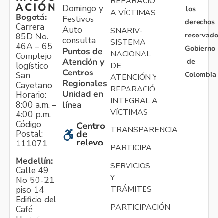
REPARACIÓN
ACIÓN
Domingo y
los
A VÍCTIMAS
Bogotá:
Festivos
derechos
Carrera
Auto
SNARIV-
reservado
85D No.
consulta
SISTEMA
46A – 65
Gobierno
Puntos de
NACIONAL
Complejo
Atención y
de
logístico
DE
Centros
Colombia
San
ATENCIÓN Y
Regionales
Cayetano
REPARACIÓN
Unidad en
Horario:
INTEGRAL A
línea
8:00 a.m. –
VÍCTIMAS
4:00 p.m.
Código
Centro
TRANSPARENCIA
Postal:
de
relevo
111071
PARTICIPA
Medellín:
SERVICIOS
Calle 49
Y
No 50-21
TRÁMITES
piso 14
Edificio del
PARTICIPACIÓN
Café