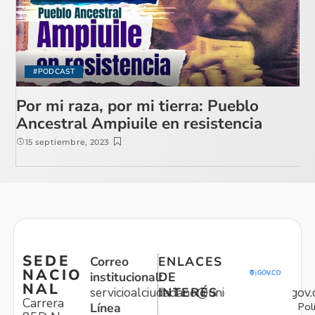
#PODCAST
Por mi raza, por mi tierra: Pueblo
Ancestral Ampiuile en resistencia
15 septiembre, 2023
SEDE
Correo
ENLACES
NACIO
institucional:
DE
NAL
servicioalciudadano@unidadvictimas.gov.
INTERÉS
Carrera
Pol
Línea