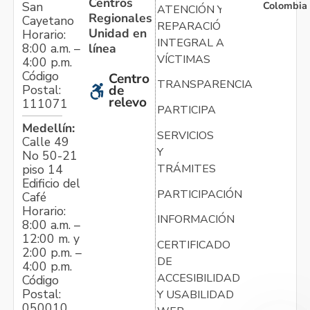
Centros
Colombia
San
ATENCIÓN Y
Regionales
Cayetano
REPARACIÓN
Unidad en
Horario:
INTEGRAL A
línea
8:00 a.m. –
VÍCTIMAS
4:00 p.m.
Código
Centro
TRANSPARENCIA
Postal:
de
relevo
111071
PARTICIPA
Medellín:
SERVICIOS
Calle 49
Y
No 50-21
TRÁMITES
piso 14
Edificio del
PARTICIPACIÓN
Café
Horario:
INFORMACIÓN
8:00 a.m. –
12:00 m. y
CERTIFICADO
2:00 p.m. –
DE
4:00 p.m.
ACCESIBILIDAD
Código
Postal:
Y USABILIDAD
050010