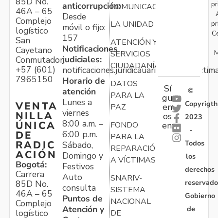
85D No.
pr
anticorrupción:
COMUNICACIONES
46A – 65
Desde
Complejo
pr
LA UNIDAD
móvil o fijo:
logístico
C
157
San
ATENCIÓN Y
Notificaciones
Cayetano
M
SERVICIOS
judiciales:
Conmutador:
CIUDADANÍA
+57 (601)
notificaciones.juridicauariv@unidadvictim
7965150
Horario de
DATOS
Sí
atención
©
PARA LA
gu
Lunes a
Copyrigth
VENTA
en
PAZ
viernes
NILLA
os
2023
8:00 a.m. –
ÚNICA
FONDO
en:
-
6:00 p.m.
DE
PARA LA
Todos
RADIC
Sábado,
REPARACIÓN
ACIÓN
Domingo y
los
A VÍCTIMAS
Bogotá:
Festivos
derechos
Carrera
Auto
SNARIV-
reservado
85D No.
consulta
SISTEMA
46A – 65
Gobierno
Puntos de
NACIONAL
Complejo
Atención y
de
logístico
DE