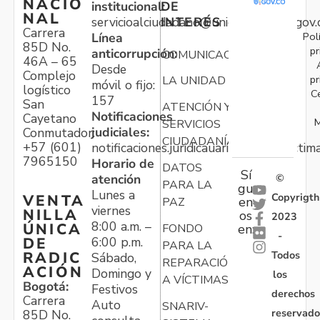
NACIO
institucional:
DE
NAL
servicioalciudadano@unidadvictimas.gov.
INTERÉS
Carrera
Pol
Línea
85D No.
pr
anticorrupción:
COMUNICACIONES
46A – 65
Desde
Complejo
pr
LA UNIDAD
móvil o fijo:
logístico
C
157
San
ATENCIÓN Y
Notificaciones
Cayetano
M
SERVICIOS
judiciales:
Conmutador:
CIUDADANÍA
+57 (601)
notificaciones.juridicauariv@unidadvictim
7965150
Horario de
DATOS
Sí
atención
©
PARA LA
gu
Lunes a
Copyrigth
VENTA
en
PAZ
viernes
NILLA
os
2023
8:00 a.m. –
ÚNICA
FONDO
en:
-
6:00 p.m.
DE
PARA LA
Todos
RADIC
Sábado,
REPARACIÓN
ACIÓN
Domingo y
los
A VÍCTIMAS
Bogotá:
Festivos
derechos
Carrera
Auto
SNARIV-
reservado
85D No.