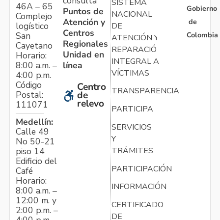
consulta
SISTEMA
46A – 65
Gobierno
Puntos de
NACIONAL
Complejo
Atención y
de
logístico
DE
Centros
Colombia
San
ATENCIÓN Y
Regionales
Cayetano
REPARACIÓN
Unidad en
Horario:
INTEGRAL A
línea
8:00 a.m. –
VÍCTIMAS
4:00 p.m.
Código
Centro
TRANSPARENCIA
Postal:
de
relevo
111071
PARTICIPA
Medellín:
SERVICIOS
Calle 49
Y
No 50-21
TRÁMITES
piso 14
Edificio del
PARTICIPACIÓN
Café
Horario:
INFORMACIÓN
8:00 a.m. –
12:00 m. y
CERTIFICADO
2:00 p.m. –
DE