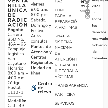
VENTA
en
PAZ
viernes
NILLA
os
2023
8:00 a.m. –
ÚNICA
FONDO
en:
-
6:00 p.m.
DE
PARA LA
Todos
RADIC
Sábado,
REPARACIÓN
ACIÓN
Domingo y
los
A VÍCTIMAS
Bogotá:
Festivos
derechos
Carrera
Auto
SNARIV-
reservado
85D No.
consulta
SISTEMA
46A – 65
Gobierno
Puntos de
NACIONAL
Complejo
Atención y
de
logístico
DE
Centros
Colombia
San
ATENCIÓN Y
Regionales
Cayetano
REPARACIÓN
Unidad en
Horario:
INTEGRAL A
línea
8:00 a.m. –
VÍCTIMAS
4:00 p.m.
Código
Centro
TRANSPARENCIA
Postal:
de
relevo
111071
PARTICIPA
Medellín:
SERVICIOS
Calle 49