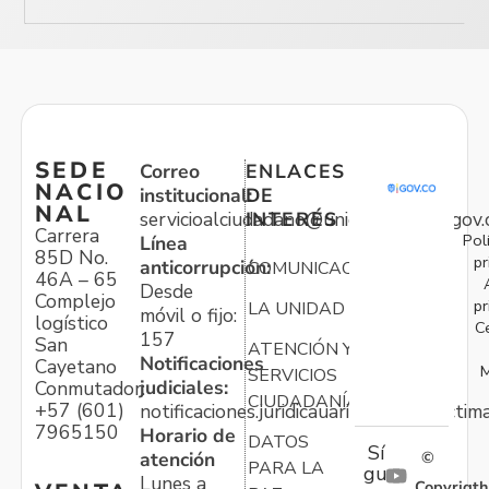
SEDE
Correo
ENLACES
NACIO
institucional:
DE
NAL
servicioalciudadano@unidadvictimas.gov.
INTERÉS
Carrera
Pol
Línea
85D No.
pr
anticorrupción:
COMUNICACIONES
46A – 65
Desde
Complejo
pr
LA UNIDAD
móvil o fijo:
logístico
C
157
San
ATENCIÓN Y
Notificaciones
Cayetano
M
SERVICIOS
judiciales:
Conmutador:
CIUDADANÍA
+57 (601)
notificaciones.juridicauariv@unidadvictim
7965150
Horario de
DATOS
Sí
atención
©
PARA LA
gu
Lunes a
Copyrigth