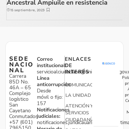
Ancestral Ampiuile en resistencia
15 septiembre, 2023
SEDE
Correo
ENLACES
NACIO
institucional:
DE
NAL
servicioalciudadano@unidadvictimas.gov.
INTERÉS
Carrera
Pol
Línea
85D No.
pr
anticorrupción:
COMUNICACIONES
46A – 65
Desde
Complejo
pr
LA UNIDAD
móvil o fijo:
logístico
C
157
San
ATENCIÓN Y
Notificaciones
Cayetano
M
SERVICIOS
judiciales:
Conmutador:
CIUDADANÍA
+57 (601)
notificaciones.juridicauariv@unidadvictim
7965150
Horario de