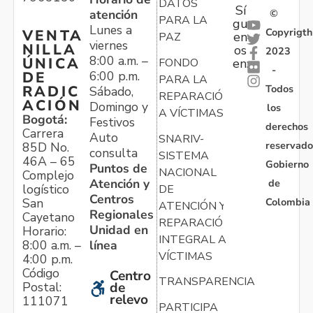
DATOS
Sí
atención
©
PARA LA
gu
Lunes a
Copyrigth
VENTA
en
PAZ
viernes
NILLA
os
2023
8:00 a.m. –
ÚNICA
FONDO
en:
-
6:00 p.m.
DE
PARA LA
Todos
RADIC
Sábado,
REPARACIÓN
ACIÓN
Domingo y
los
A VÍCTIMAS
Bogotá:
Festivos
derechos
Carrera
Auto
SNARIV-
reservado
85D No.
consulta
SISTEMA
46A – 65
Gobierno
Puntos de
NACIONAL
Complejo
Atención y
de
logístico
DE
Centros
Colombia
San
ATENCIÓN Y
Regionales
Cayetano
REPARACIÓN
Unidad en
Horario:
INTEGRAL A
línea
8:00 a.m. –
VÍCTIMAS
4:00 p.m.
Código
Centro
TRANSPARENCIA
Postal:
de
relevo
111071
PARTICIPA