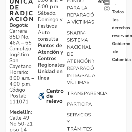
8:00 a.m. –
ÚNICA
FONDO
en:
-
6:00 p.m.
DE
PARA LA
Todos
RADIC
Sábado,
REPARACIÓN
ACIÓN
Domingo y
los
A VÍCTIMAS
Bogotá:
Festivos
derechos
Carrera
Auto
SNARIV-
reservado
85D No.
consulta
SISTEMA
46A – 65
Gobierno
Puntos de
NACIONAL
Complejo
Atención y
de
logístico
DE
Centros
Colombia
San
ATENCIÓN Y
Regionales
Cayetano
REPARACIÓN
Unidad en
Horario:
INTEGRAL A
línea
8:00 a.m. –
VÍCTIMAS
4:00 p.m.
Código
Centro
TRANSPARENCIA
Postal:
de
relevo
111071
PARTICIPA
Medellín:
SERVICIOS
Calle 49
Y
No 50-21
TRÁMITES
piso 14