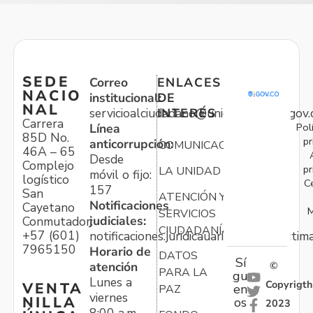
SEDE
Correo
ENLACES
NACIO
institucional:
DE
NAL
servicioalciudadano@unidadvictimas.gov.
INTERÉS
Carrera
Pol
Línea
85D No.
pr
anticorrupción:
COMUNICACIONES
46A – 65
Desde
Complejo
pr
LA UNIDAD
móvil o fijo:
logístico
C
157
San
ATENCIÓN Y
Notificaciones
Cayetano
M
SERVICIOS
judiciales:
Conmutador:
CIUDADANÍA
+57 (601)
notificaciones.juridicauariv@unidadvictim
7965150
Horario de
DATOS
Sí
atención
©
PARA LA
gu
Lunes a
Copyrigth
VENTA
en
PAZ
viernes
NILLA
os
2023