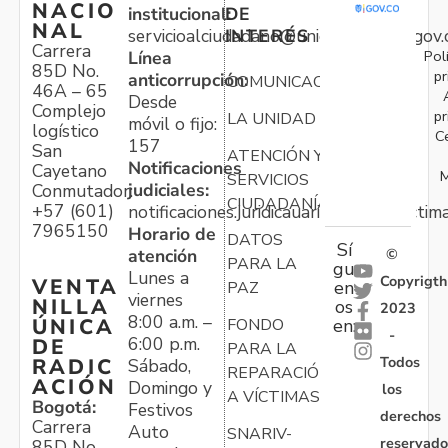
NACIO
institucional:
DE
NAL
servicioalciudadano@unidadvictimas.gov.
INTERÉS
Carrera
Pol
Línea
85D No.
pr
anticorrupción:
COMUNICACIONES
46A – 65
Desde
Complejo
pr
LA UNIDAD
móvil o fijo:
logístico
C
157
San
ATENCIÓN Y
Notificaciones
Cayetano
M
SERVICIOS
judiciales:
Conmutador:
CIUDADANÍA
+57 (601)
notificaciones.juridicauariv@unidadvictim
7965150
Horario de
DATOS
Sí
atención
©
PARA LA
gu
Lunes a
Copyrigth
VENTA
en
PAZ
viernes
NILLA
os
2023
8:00 a.m. –
ÚNICA
FONDO
en:
-
6:00 p.m.
DE
PARA LA
Todos
RADIC
Sábado,
REPARACIÓN
ACIÓN
Domingo y
los
A VÍCTIMAS
Bogotá:
Festivos
derechos
Carrera
Auto
SNARIV-
reservado
85D No.