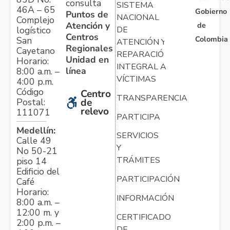
consulta
SISTEMA
46A – 65
Gobierno
Puntos de
NACIONAL
Complejo
Atención y
de
logístico
DE
Centros
Colombia
San
ATENCIÓN Y
Regionales
Cayetano
REPARACIÓN
Unidad en
Horario:
INTEGRAL A
línea
8:00 a.m. –
VÍCTIMAS
4:00 p.m.
Código
Centro
TRANSPARENCIA
Postal:
de
relevo
111071
PARTICIPA
Medellín:
SERVICIOS
Calle 49
Y
No 50-21
TRÁMITES
piso 14
Edificio del
PARTICIPACIÓN
Café
Horario:
INFORMACIÓN
8:00 a.m. –
12:00 m. y
CERTIFICADO
2:00 p.m. –
DE