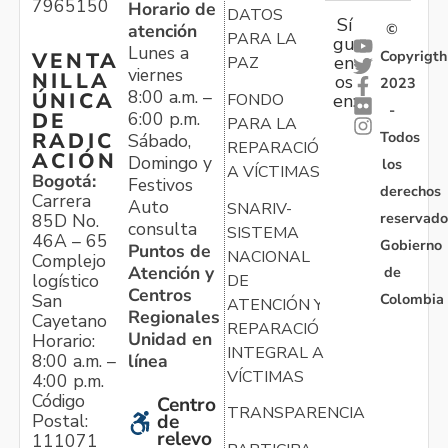
7965150
Horario de
DATOS
Sí
atención
©
PARA LA
gu
Lunes a
Copyrigth
VENTA
en
PAZ
viernes
NILLA
os
2023
8:00 a.m. –
ÚNICA
FONDO
en:
-
6:00 p.m.
DE
PARA LA
Todos
RADIC
Sábado,
REPARACIÓN
ACIÓN
Domingo y
los
A VÍCTIMAS
Bogotá:
Festivos
derechos
Carrera
Auto
SNARIV-
reservado
85D No.
consulta
SISTEMA
46A – 65
Gobierno
Puntos de
NACIONAL
Complejo
Atención y
de
logístico
DE
Centros
Colombia
San
ATENCIÓN Y
Regionales
Cayetano
REPARACIÓN
Unidad en
Horario:
INTEGRAL A
línea
8:00 a.m. –
VÍCTIMAS
4:00 p.m.
Código
Centro
TRANSPARENCIA
Postal:
de
relevo
111071