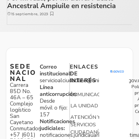
Ancestral Ampiuile en resistencia
15 septiembre, 2023
SEDE
Correo
ENLACES
NACIO
institucional:
DE
NAL
servicioalciudadano@unidadvictimas.gov.
INTERÉS
Carrera
Pol
Línea
85D No.
pr
anticorrupción:
COMUNICACIONES
46A – 65
Desde
Complejo
pr
LA UNIDAD
móvil o fijo:
logístico
C
157
San
ATENCIÓN Y
Notificaciones
Cayetano
M
SERVICIOS
judiciales:
Conmutador:
CIUDADANÍA
+57 (601)
notificaciones.juridicauariv@unidadvictim