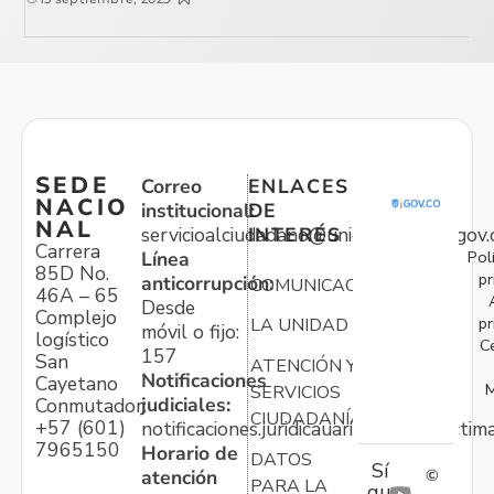
SEDE
Correo
ENLACES
NACIO
institucional:
DE
NAL
servicioalciudadano@unidadvictimas.gov.
INTERÉS
Carrera
Pol
Línea
85D No.
pr
anticorrupción:
COMUNICACIONES
46A – 65
Desde
Complejo
pr
LA UNIDAD
móvil o fijo:
logístico
C
157
San
ATENCIÓN Y
Notificaciones
Cayetano
M
SERVICIOS
judiciales:
Conmutador:
CIUDADANÍA
+57 (601)
notificaciones.juridicauariv@unidadvictim
7965150
Horario de
DATOS
Sí
atención
©
PARA LA
gu