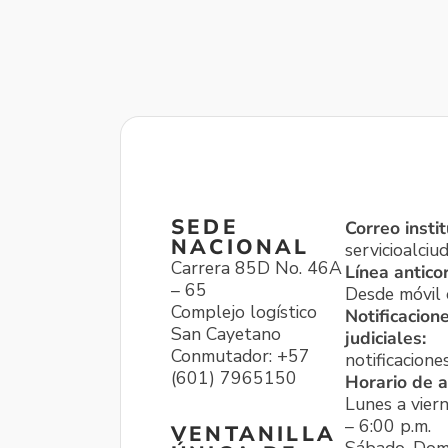
SEDE
Correo instit
NACIONAL
servicioalci
Carrera 85D No. 46A
Línea antico
– 65
Desde móvil o
Complejo logístico
Notificacion
San Cayetano
judiciales:
Conmutador: +57
notificacione
(601) 7965150
Horario de a
Lunes a viern
– 6:00 p.m.
VENTANILLA
Sábado, Dom