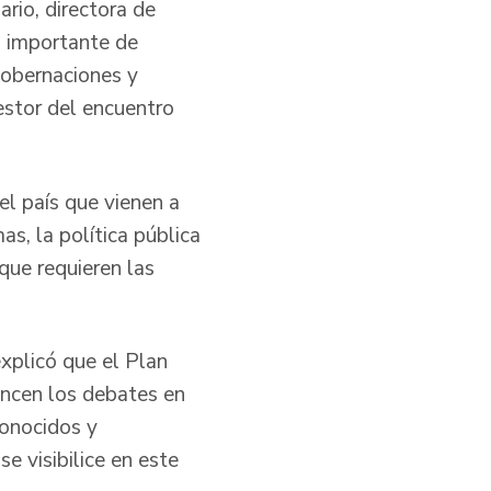
rio, directora de
io importante de
gobernaciones y
estor del encuentro
l país que vienen a
s, la política pública
 que requieren las
xplicó que el Plan
encen los debates en
conocidos y
e visibilice en este