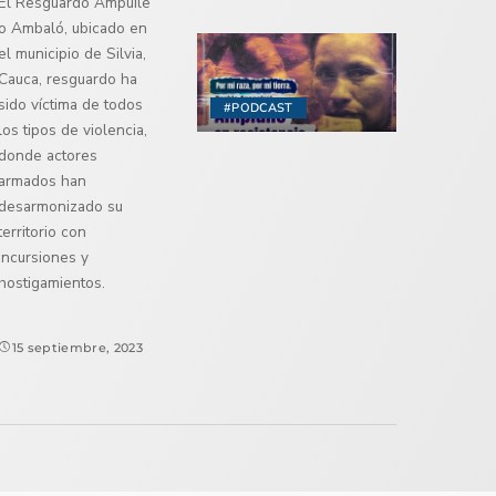
El Resguardo Ampuile
o Ambaló, ubicado en
el municipio de Silvia,
Cauca, resguardo ha
sido víctima de todos
#PODCAST
los tipos de violencia,
donde actores
armados han
desarmonizado su
territorio con
incursiones y
hostigamientos.
15 septiembre, 2023