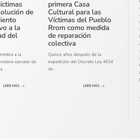
íctimas
primera Casa
solución de
Cultural para las
miento
Víctimas del Pueblo
vo a la
Rrom como medida
ad del
de reparación
colectiva
mitirá a la
Quince años después de la
sitaria ejecutar de
expedición del Decreto Ley 4634
ma
...
de
...
LEER MÁS
LEER MÁS