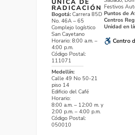
ÚNICA DE
Festivos Aut
RADICACIÓN
Puntos de A
Bogotá:
Carrera 85D
Centros Reg
No. 46A – 65
Unidad en l
Complejo logístico
San Cayetano
Horario: 8:00 a.m. –
Centro d
4:00 p.m.
Código Postal:
111071
Medellín:
Calle 49 No 50-21
piso 14
Edificio del Café
Horario:
8:00 a.m. – 12:00 m. y
2:00 p.m. – 4:00 p.m.
Código Postal:
050010