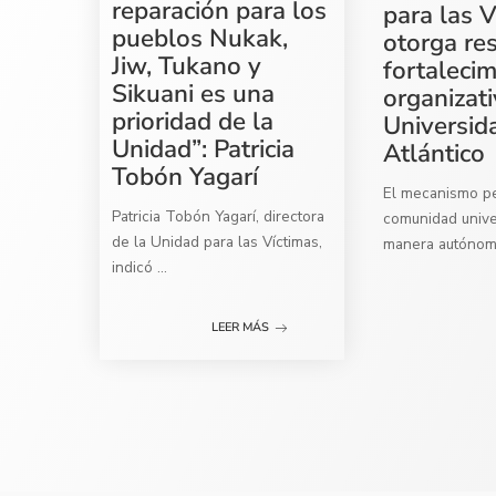
reparación para los
para las V
pueblos Nukak,
otorga re
Jiw, Tukano y
fortaleci
Sikuani es una
organizati
prioridad de la
Universid
Unidad”: Patricia
Atlántico
Tobón Yagarí
El mecanismo per
Patricia Tobón Yagarí, directora
comunidad univer
de la Unidad para las Víctimas,
manera autóno
indicó
...
LEER MÁS