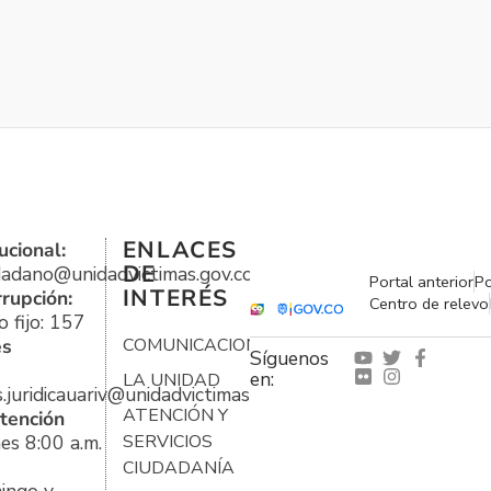
ENLACES
ucional:
DE
udadano@unidadvictimas.gov.co
Portal anterior
Po
INTERÉS
rrupción:
Centro de relevo
 fijo: 157
es
COMUNICACIONES
Síguenos
en:
LA UNIDAD
s.juridicauariv@unidadvictimas.gov.co
ATENCIÓN Y
tención
es 8:00 a.m.
SERVICIOS
CIUDADANÍA
ingo y