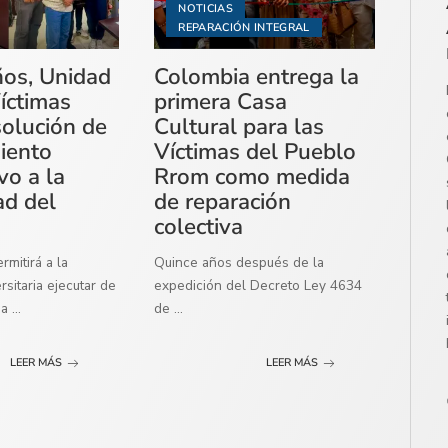
NOTICIAS
REPARACIÓN INTEGRAL
ños, Unidad
Colombia entrega la
íctimas
primera Casa
solución de
Cultural para las
miento
Víctimas del Pueblo
vo a la
Rrom como medida
ad del
de reparación
colectiva
mitirá a la
Quince años después de la
sitaria ejecutar de
expedición del Decreto Ley 4634
ma
...
de
...
LEER MÁS
LEER MÁS