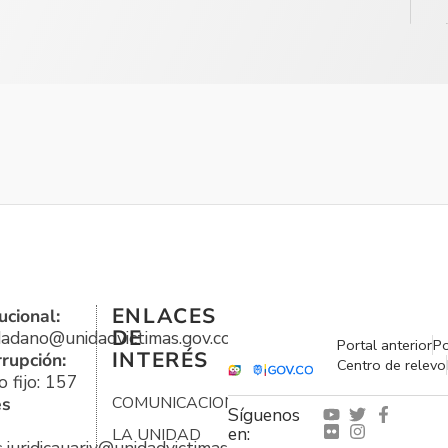
ENLACES
ucional:
DE
udadano@unidadvictimas.gov.co
Portal anterior
Po
INTERÉS
rrupción:
Centro de relevo
 fijo: 157
es
COMUNICACIONES
Síguenos
en:
LA UNIDAD
s.juridicauariv@unidadvictimas.gov.co