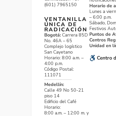
(601) 7965150
Horario de a
Lunes a viern
– 6:00 p.m.
VENTANILLA
Sábado, Dom
ÚNICA DE
Festivos Aut
RADICACIÓN
Puntos de A
Bogotá:
Carrera 85D
Centros Reg
No. 46A – 65
Unidad en l
Complejo logístico
San Cayetano
Horario: 8:00 a.m. –
Centro d
4:00 p.m.
Código Postal:
111071
Medellín:
Calle 49 No 50-21
piso 14
Edificio del Café
Horario:
8:00 a.m. – 12:00 m. y