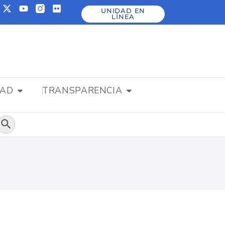
UNIDAD EN
LÍNEA
DAD
TRANSPARENCIA
Botón de búsqueda