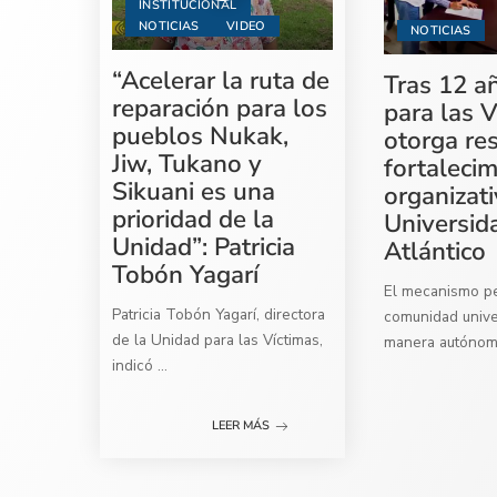
INSTITUCIONAL
NOTICIAS
VIDEO
NOTICIAS
“Acelerar la ruta de
Tras 12 a
reparación para los
para las V
pueblos Nukak,
otorga re
Jiw, Tukano y
fortaleci
Sikuani es una
organizati
prioridad de la
Universid
Unidad”: Patricia
Atlántico
Tobón Yagarí
El mecanismo per
Patricia Tobón Yagarí, directora
comunidad univer
de la Unidad para las Víctimas,
manera autóno
indicó
...
LEER MÁS