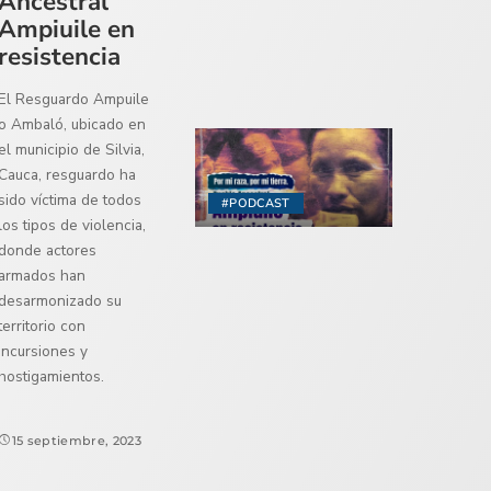
Ancestral
Ampiuile en
resistencia
El Resguardo Ampuile
o Ambaló, ubicado en
el municipio de Silvia,
Cauca, resguardo ha
sido víctima de todos
#PODCAST
los tipos de violencia,
donde actores
armados han
desarmonizado su
territorio con
incursiones y
hostigamientos.
15 septiembre, 2023