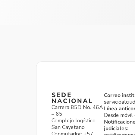
SEDE
Correo instit
NACIONAL
servicioalci
Carrera 85D No. 46A
Línea antico
– 65
Desde móvil o
Complejo logístico
Notificacion
San Cayetano
judiciales:
Conmutador: +57
notificacione