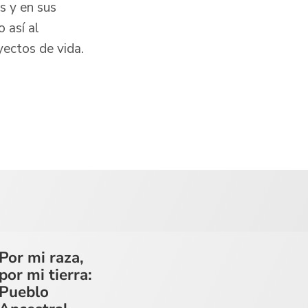
s y en sus
 así al
yectos de vida.
Por mi raza,
por mi tierra:
Pueblo