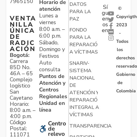
7965150
Horario de
DATOS
Sí
atención
©
PARA LA
gu
Lunes a
Copyrigth
VENTA
en
PAZ
viernes
NILLA
os
2023
8:00 a.m. –
ÚNICA
FONDO
en:
-
6:00 p.m.
DE
PARA LA
Todos
RADIC
Sábado,
REPARACIÓN
ACIÓN
Domingo y
los
A VÍCTIMAS
Bogotá:
Festivos
derechos
Carrera
Auto
SNARIV-
reservado
85D No.
consulta
SISTEMA
46A – 65
Gobierno
Puntos de
NACIONAL
Complejo
Atención y
de
logístico
DE
Centros
Colombia
San
ATENCIÓN Y
Regionales
Cayetano
REPARACIÓN
Unidad en
Horario:
INTEGRAL A
línea
8:00 a.m. –
VÍCTIMAS
4:00 p.m.
Código
Centro
TRANSPARENCIA
Postal:
de
relevo
111071