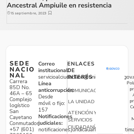
Ancestral Ampiuile en resistencia
15 septiembre, 2023
SEDE
Correo
ENLACES
NACIO
institucional:
DE
NAL
servicioalciudadano@unidadvictimas.gov.
INTERÉS
Carrera
Pol
Línea
85D No.
pr
anticorrupción:
COMUNICACIONES
46A – 65
Desde
Complejo
pr
LA UNIDAD
móvil o fijo:
logístico
C
157
San
ATENCIÓN Y
Notificaciones
Cayetano
M
SERVICIOS
judiciales:
Conmutador:
CIUDADANÍA
+57 (601)
notificaciones.juridicauariv@unidadvictim