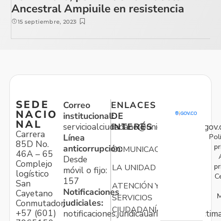
Ancestral Ampiuile en resistencia
15 septiembre, 2023
SEDE
Correo
ENLACES
NACIO
institucional:
DE
NAL
servicioalciudadano@unidadvictimas.gov.
INTERÉS
Carrera
Pol
Línea
85D No.
pr
anticorrupción:
COMUNICACIONES
46A – 65
Desde
Complejo
pr
LA UNIDAD
móvil o fijo:
logístico
C
157
San
ATENCIÓN Y
Notificaciones
Cayetano
M
SERVICIOS
judiciales:
Conmutador:
CIUDADANÍA
+57 (601)
notificaciones.juridicauariv@unidadvictim