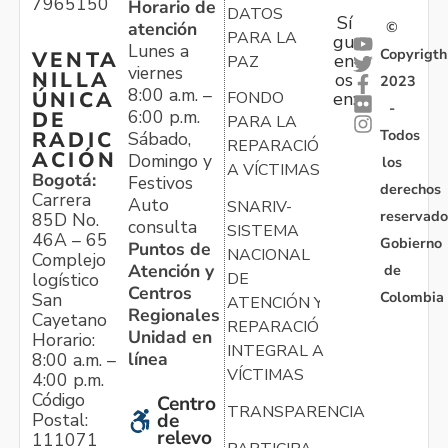
7965150
Horario de
DATOS
Sí
atención
©
PARA LA
gu
Lunes a
Copyrigth
VENTA
en
PAZ
viernes
NILLA
os
2023
8:00 a.m. –
ÚNICA
FONDO
en:
-
6:00 p.m.
DE
PARA LA
Todos
RADIC
Sábado,
REPARACIÓN
ACIÓN
Domingo y
los
A VÍCTIMAS
Bogotá:
Festivos
derechos
Carrera
Auto
SNARIV-
reservado
85D No.
consulta
SISTEMA
46A – 65
Gobierno
Puntos de
NACIONAL
Complejo
Atención y
de
logístico
DE
Centros
Colombia
San
ATENCIÓN Y
Regionales
Cayetano
REPARACIÓN
Unidad en
Horario:
INTEGRAL A
línea
8:00 a.m. –
VÍCTIMAS
4:00 p.m.
Código
Centro
TRANSPARENCIA
Postal:
de
relevo
111071