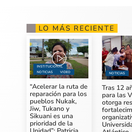
LO MÁS RECIENTE
INSTITUCIONAL
NOTICIAS
VIDEO
NOTICIAS
“Acelerar la ruta de
Tras 12 a
reparación para los
para las V
pueblos Nukak,
otorga re
Jiw, Tukano y
fortaleci
Sikuani es una
organizati
prioridad de la
Universid
Unidad”: Patricia
Atlántico