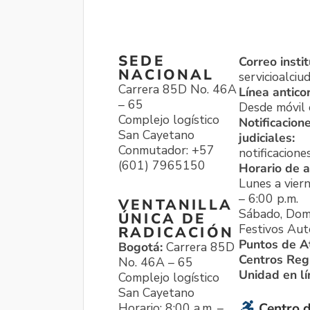
SEDE
Correo instit
NACIONAL
servicioalci
Carrera 85D No. 46A
Línea antico
– 65
Desde móvil o
Complejo logístico
Notificacion
San Cayetano
judiciales:
Conmutador: +57
notificacione
(601) 7965150
Horario de a
Lunes a viern
– 6:00 p.m.
VENTANILLA
Sábado, Dom
ÚNICA DE
Festivos Aut
RADICACIÓN
Puntos de A
Bogotá:
Carrera 85D
Centros Reg
No. 46A – 65
Unidad en l
Complejo logístico
San Cayetano
Horario: 8:00 a.m. –
Centro d