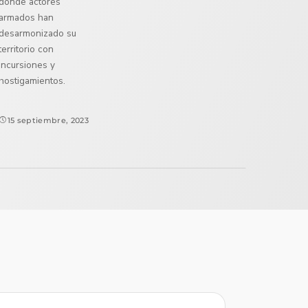
donde actores
armados han
desarmonizado su
territorio con
incursiones y
hostigamientos.
15 septiembre, 2023