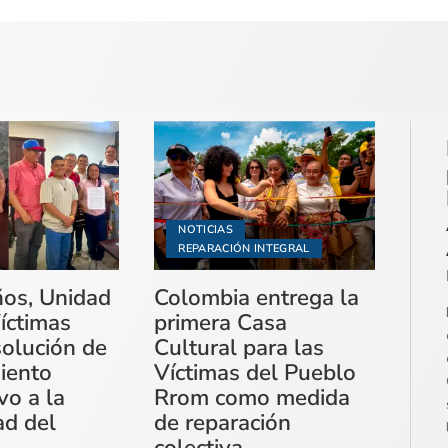
NOTICIAS
REPARACIÓN INTEGRAL
ños, Unidad
Colombia entrega la
íctimas
primera Casa
solución de
Cultural para las
miento
Víctimas del Pueblo
vo a la
Rrom como medida
ad del
de reparación
colectiva