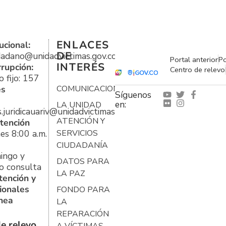
ENLACES
ucional:
DE
udadano@unidadvictimas.gov.co
Portal anterior
Po
INTERÉS
rrupción:
Centro de relevo
 fijo: 157
es
COMUNICACIONES
Síguenos
en:
LA UNIDAD
s.juridicauariv@unidadvictimas.gov.co
ATENCIÓN Y
tención
es 8:00 a.m.
SERVICIOS
CIUDADANÍA
ingo y
DATOS PARA
o consulta
LA PAZ
tención y
ionales
FONDO PARA
ínea
LA
REPARACIÓN
e relevo