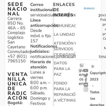
SEDE
Correo
ENLACES
NACIO
institucional:
DE
NAL
servicioalciudadano@unidadvictimas.gov.
INTERÉS
Carrera
Pol
Línea
85D No.
pr
anticorrupción:
COMUNICACIONES
46A – 65
Desde
Complejo
pr
LA UNIDAD
móvil o fijo:
logístico
C
157
San
ATENCIÓN Y
Notificaciones
Cayetano
M
SERVICIOS
judiciales:
Conmutador:
CIUDADANÍA
+57 (601)
notificaciones.juridicauariv@unidadvictim
7965150
Horario de
DATOS
Sí
atención
©
PARA LA
gu
Lunes a
Copyrigth
VENTA
en
PAZ
viernes
NILLA
os
2023
8:00 a.m. –
ÚNICA
FONDO
en:
-
6:00 p.m.
DE
PARA LA
Todos
RADIC
Sábado,
REPARACIÓN
ACIÓN
Domingo y
los
A VÍCTIMAS
Bogotá:
Festivos
derechos