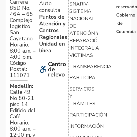
Carrera
Auto
SNARIV-
reservado
85D No.
consulta
SISTEMA
46A – 65
Gobierno
Puntos de
NACIONAL
Complejo
Atención y
de
logístico
DE
Centros
Colombia
San
ATENCIÓN Y
Regionales
Cayetano
REPARACIÓN
Unidad en
Horario:
INTEGRAL A
línea
8:00 a.m. –
VÍCTIMAS
4:00 p.m.
Código
Centro
TRANSPARENCIA
Postal:
de
relevo
111071
PARTICIPA
Medellín:
SERVICIOS
Calle 49
Y
No 50-21
TRÁMITES
piso 14
Edificio del
PARTICIPACIÓN
Café
Horario:
INFORMACIÓN
8:00 a.m. –
12:00 m. y